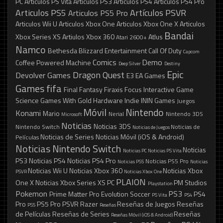
PC
Articulos PS Vita
Articulos PS3
Articulos PS4
Articulos PS4 Pro
Articulos PS5
Artículos PSVR
Articulos PS5 Pro
Articulos Wii U
Articulos Xbox One
Articulos Xbox One X
Articulos
Bandai
Xbox Series XS
Artiulos Xbox 360
Atlus
Atari 2600+
Namco
Bethesda
Blizzard Entertainment
Call Of Duty
Capcom
Comics
Demo
Coffee Powered Machine
Deep Silver
Destiny
Epic
Dragon Quest
Devolver Games
E3
EA Games
Games
fifa
Final Fantasy
Firaxis
Focus Interactive
Game
Science
Games With Gold
Hardware
Indie
ININ Games
Juegos
Móvil
Nintendo
Konami
Mario
Nerial
Nintendo 3DS
Microsoft
Noticias
Noticias 3DS
Nintendo Switch
Noticias de
Noticias de Juegos
Noticias de Series
Noticias Móvil (iOS & Android)
Películas
Noticias Nintendo Switch
Noticias
Noticias PC
Noticias PS Vita
PS3
Noticias PS4
Noticias PS4 Pro
Noticias PS5 Pro
Noticias PS5
Noticias
Noticias Wii U
Noticias Xbox 360
Noticias Xbox
PSVR
Noticias Xbox One
PLAION
One X
Noticias Xbox Series XS
PC
PM Studios
Playstation
Pokemon
PS3
Prime Matter
Pro Evolution Soccer
PS4
PS Vita
PS4
Pro
PS5 Pro
PSVR
Razer
Reseñas de Juegos
Reseñas
PS5
Reseñas
de Películas
Reseñas de Series
Reseñas
Reseñas Móvil (iOS & Android)