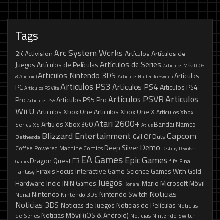
Tags
Arc System Works
2K
Activision
Artículos
Artículos de
Artículos de Series
Juegos
Artículos de Películas
Artículos Móvil (iOS
Articulos Nintendo 3DS
Articulos
& Android)
Articulos Nintendo Switch
Articulos PS3
Articulos PS4
PC
Articulos PS4
Articulos PS Vita
Artículos PSVR
Articulos
Pro
Articulos PS5 Pro
Articulos PS5
Wii U
Articulos Xbox One
Articulos Xbox One X
Articulos Xbox
Atari 2600+
Artiulos Xbox 360
Bandai Namco
Series XS
Atlus
Blizzard Entertainment
Capcom
Call Of Duty
Bethesda
Demo
Deep Silver
Coffee Powered Machine
Comics
Destiny
Devolver
EA Games
Epic Games
Dragon Quest
E3
fifa
Final
Games
Firaxis
Focus Interactive
Game Science
Games With Gold
Fantasy
Juegos
Hardware
Indie
ININ Games
Mario
Microsoft
Móvil
Konami
Noticias
Nintendo
Nintendo Switch
Nerial
Nintendo 3DS
Noticias 3DS
Noticias de Juegos
Noticias de Películas
Noticias
Noticias Móvil (iOS & Android)
de Series
Noticias Nintendo Switch