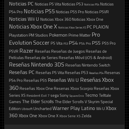
Noticias PC
Noticias PS Vita
Noticias PS3
Noticias
Noticias PS4
Noticias PS5
PS4 Pro
Noticias PS5 Pro
Noticias PSVR
Noticias Wii U
Noticias Xbox 360
Noticias Xbox One
Noticias Xbox One X
PC
PLAION
Noticias Xbox Series XS
Pro
Pokemon
Playstation
PM Studios
Prime Matter
Evolution Soccer
PS4
PS5
PS Vita
PS5 Pro
PS4 Pro
PS3
Razer
PSVR
Reseñas
Reseñas de Juegos
Reseñas de
Películas
Reseñas de Series
Reseñas Móvil (iOS & Android)
Reseñas Nintendo 3DS
Reseñas Nintendo Switch
Reseñas PC
Reseñas PS Vita
Reseñas PS3
Resenas
Reseñas PS4
Reseñas Xbox
Reseñas Wii U
PS4 Pro
Reseñas PS5
360
Reseñas Xbox One
Resenas Xbox Scorpio
Reseñas Xbox
Tecmo
Series XS
sega
Sony
Telltale
Resident Evil 7
Square Enix
The Elder Scrolls
Games
The Elder Scrolls V Skyrim Special
Warner Play Latino
Xbox
Edition
Uncharted
Wii U
Ubisoft
360
Xbox One
Xbox One X
Zelda
Xbox Serie XS