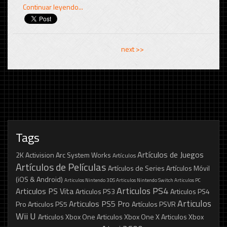
Continuar leyendo...
<< previous
next >>
Tags
Artículos de Juegos
2K
Activision
Arc System Works
Artículos
Artículos de Películas
Artículos de Series
Artículos Móvil
(iOS & Android)
Articulos Nintendo 3DS
Articulos Nintendo Switch
Articulos PC
Articulos PS4
Articulos PS Vita
Articulos PS3
Articulos PS4
Articulos
Articulos PS5 Pro
Pro
Articulos PS5
Artículos PSVR
Wii U
Articulos Xbox One
Articulos Xbox One X
Articulos Xbox