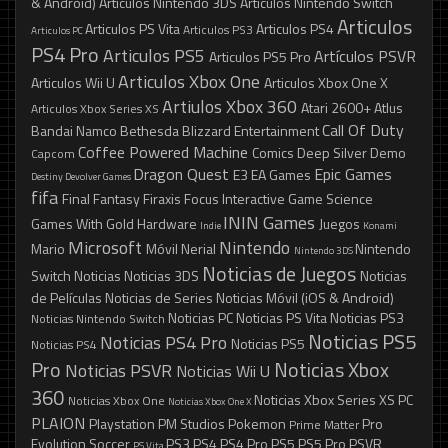
& Android)
Articulos Nintendo 3DS
Articulos Nintendo Switch
Articulos
Articulos PS Vita
Articulos PS4
Articulos PS3
Articulos PC
PS4 Pro
Articulos PS5
Artículos PSVR
Articulos PS5 Pro
Articulos Xbox One
Articulos Wii U
Articulos Xbox One X
Artiulos Xbox 360
Atari 2600+
Atlus
Articulos Xbox Series XS
Call Of Duty
Bandai Namco
Bethesda
Blizzard Entertainment
Coffee Powered Machine
Comics
Deep Silver
Demo
Capcom
Dragon Quest
Epic Games
E3
EA Games
Destiny
Devolver Games
fifa
Final Fantasy
Firaxis
Focus Interactive
Game Science
ININ Games
Games With Gold
Hardware
Juegos
Indie
Konami
Microsoft
Nintendo
Mario
Móvil
Nerial
Nintendo
Nintendo 3DS
Noticias de Juegos
Switch
Noticias
Noticias 3DS
Noticias
de Películas
Noticias de Series
Noticias Móvil (iOS & Android)
Noticias PC
Noticias PS Vita
Noticias PS3
Noticias Nintendo Switch
Noticias PS5
Noticias PS4 Pro
Noticias PS5
Noticias PS4
Pro
Noticias Xbox
Noticias PSVR
Noticias Wii U
360
Noticias Xbox Series XS
PC
Noticias Xbox One
Noticias Xbox One X
PLAION
Playstation
PM Studios
Pokemon
Pro
Prime Matter
Evolution Soccer
PS3
PS4
PS4 Pro
PS5
PS5 Pro
PSVR
PS Vita