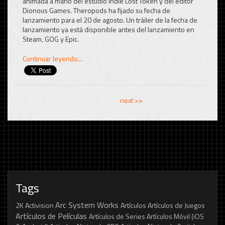
animada a mano del estudio indie Lost Token y del editor
Dionous Games. Theropods ha fijado su fecha de
lanzamiento para el 20 de agosto. Un tráiler de la fecha de
lanzamiento ya está disponible antes del lanzamiento en
Steam, GOG y Epic.
Continuar leyendo...
<< previous
next >>
Tags
Arc System Works
2K
Activision
Artículos
Artículos de Juegos
Artículos de Películas
Artículos de Series
Artículos Móvil (iOS