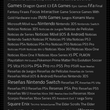
Games
EA Games
fifa
Dragon Quest
E3
Final
Epic Games
Focus Interactive
Fantasy
Firaxis
Game Science
Games With
ININ Games
Konami
Gold
Hardware
Juegos
Mario
Indie
Nintendo
Microsoft
Móvil
Nintendo 3DS
Nintendo Switch
Nerial
Noticias
Noticias 3DS
Noticias de Películas
Noticias de Juegos
Noticias Móvil (iOS & Android)
Noticias de Series
Noticias
Nintendo Switch
Noticias PC
Noticias PS Vita
Noticias PS3
Noticias PS4
Noticias PS4 Pro
Noticias PS5
Noticias PS5 Pro
Noticias Xbox 360
Noticias Xbox One
Noticias PSVR
Noticias Wii U
PC
Noticias Xbox One X
Noticias Xbox Series XS
PLAION
Playstation
Pokemon
Prime Matter
Pro Evolution Soccer
PM Studios
PS4 Pro
PS Vita
PS5 Pro
PS3
PS4
PSVR
PS5
Razer
Reseñas
Reseñas de Juegos
Reseñas de Películas
Reseñas de Series
Reseñas Móvil (iOS & Android)
Reseñas Nintendo 3DS
Reseñas Nintendo Switch
Reseñas PC
Reseñas PS Vita
Resenas PS4 Pro
Reseñas PS3
Reseñas PS4
Reseñas PS5
Reseñas Wii U
Resenas Xbox
Reseñas Xbox 360
Reseñas Xbox One
Scorpio
Reseñas Xbox Series XS
sega
Sony
Resident Evil 7
Square Enix
The Elder Scrolls
The Elder
Tecmo
Telltale Games