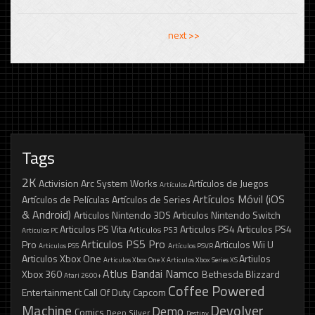
<< previous
next >>
Tags
2K
Activision
Arc System Works
Artículos de Juegos
Artículos
Artículos Móvil (iOS
Artículos de Películas
Artículos de Series
& Android)
Articulos Nintendo 3DS
Articulos Nintendo Switch
Articulos PS Vita
Articulos PS4
Articulos PS4
Articulos PS3
Articulos PC
Articulos PS5 Pro
Pro
Articulos Wii U
Articulos PS5
Artículos PSVR
Articulos Xbox One
Artiulos
Articulos Xbox One X
Articulos Xbox Series XS
Atlus
Bandai Namco
Xbox 360
Bethesda
Blizzard
Atari 2600+
Coffee Powered
Entertainment
Call Of Duty
Capcom
Machine
Devolver
Demo
Comics
Deep Silver
Destiny