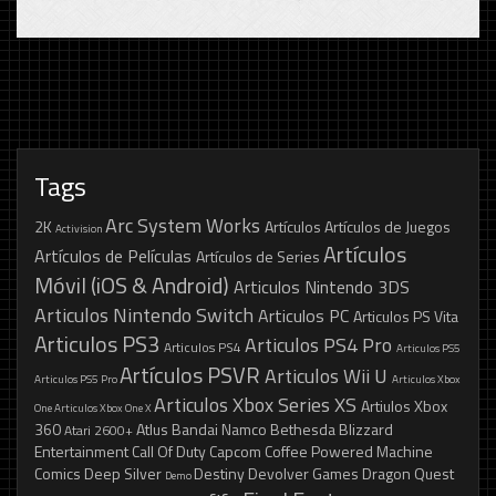
Tags
Arc System Works
2K
Artículos
Artículos de Juegos
Activision
Artículos
Artículos de Películas
Artículos de Series
Móvil (iOS & Android)
Articulos Nintendo 3DS
Articulos Nintendo Switch
Articulos PC
Articulos PS Vita
Articulos PS3
Articulos PS4 Pro
Articulos PS4
Articulos PS5
Artículos PSVR
Articulos Wii U
Articulos PS5 Pro
Articulos Xbox
Articulos Xbox Series XS
Artiulos Xbox
One
Articulos Xbox One X
360
Atlus
Bandai Namco
Bethesda
Blizzard
Atari 2600+
Entertainment
Call Of Duty
Capcom
Coffee Powered Machine
Comics
Deep Silver
Destiny
Devolver Games
Dragon Quest
Demo