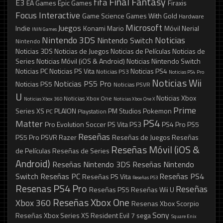
Final Fantasy
fifa
E3
EA Games
Epic Games
Firaxis
Focus Interactive
Game Science
Games With Gold
Hardware
Microsoft
Juegos
Indie
Konami
Mario
Móvil
Nerial
ININ Games
Nintendo 3DS
Noticias
Nintendo Switch
Nintendo
Noticias 3DS
Noticias de Juegos
Noticias de Películas
Noticias de
Series
Noticias Móvil (iOS & Android)
Noticias Nintendo Switch
Noticias PC
Noticias PS Vita
Noticias PS4
Noticias PS3
Noticias PS4 Pro
Noticias Wii
Noticias PS5 Pro
Noticias PS5
Noticias PSVR
U
Noticias Xbox
Noticias Xbox One
Noticias Xbox 360
Noticias Xbox One X
Prime
Series XS
PLAION
PM Studios
Pokemon
PC
Playstation
PS4
Matter
Pro Evolution Soccer
PS Vita
PS3
PS4 Pro
PS5
Reseñas
PS5 Pro
PSVR
Razer
Reseñas de Juegos
Reseñas
Reseñas Móvil (iOS &
de Películas
Reseñas de Series
Android)
Reseñas Nintendo 3DS
Reseñas Nintendo
Switch
Reseñas PC
Reseñas PS4
Reseñas PS Vita
Reseñas PS3
Resenas PS4 Pro
Reseñas
Reseñas PS5
Reseñas Wii U
Reseñas Xbox One
Xbox 360
Resenas Xbox Scorpio
Sony
Reseñas Xbox Series XS
Resident Evil 7
sega
Square Enix