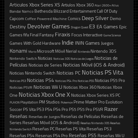
Articulos Xbox Series XS
Artiulos Xbox 360
Atari 2600+
Atlus
Bethesda
Blizzard Entertainment
Call Of Duty
Bandai Namco
Deep Silver
Capcom
Comics
Demo
Coffee Powered Machine
Devolver Games
E3
Destiny
EA Games
Epic
Dragon Quest
Firaxis
Games
fifa
Final Fantasy
Focus Interactive
Game Science
Indie
ININ Games
Games With Gold
Hardware
Juegos
Konami
Microsoft
Móvil
Nerial
Nintendo 3DS
Mario
Nintendo
Noticias de
Noticias
Nintendo Switch
Noticias 3DS
Noticias de Juegos
Películas
Noticias Móvil (iOS & Android)
Noticias de Series
Noticias PS Vita
Noticias PC
Noticias Nintendo Switch
Noticias PS4
Noticias PS5 Pro
Noticias PS3
Noticias PS4 Pro
Noticias PS5
Noticias Wii U
Noticias Xbox 360
Noticias Xbox
Noticias PSVR
Noticias Xbox One X
One
Noticias Xbox Series XS
PC
PM Studios
Prime Matter
Pro Evolution
Playstation
PLAION
Pokemon
Razer
Soccer
PS Vita
PS3
PS4
PS4 Pro
PS5
PS5 Pro
PSVR
Reseñas
Reseñas de Películas
Reseñas de
Reseñas de Juegos
Series
Reseñas Móvil (iOS & Android)
Reseñas Nintendo 3DS
Reseñas
Reseñas PC
Reseñas PS Vita
Reseñas PS3
Nintendo Switch
Reseñas PS5
Reseñas PS4
Resenas PS4 Pro
Reseñas Wii U