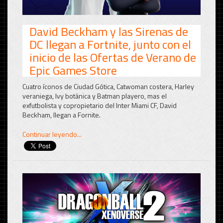
David Beckham y las Sirenas de
DC llegan a Fortnite, junto con el
inicio de las Ofertas de Verano de
Epic Games Store
Cuatro íconos de Ciudad Gótica, Catwoman costera, Harley
veraniega, Ivy botánica y Batman playero, mas el
exfutbolista y copropietario del Inter Miami CF, David
Beckham, llegan a Fornite.
Continuar leyendo...