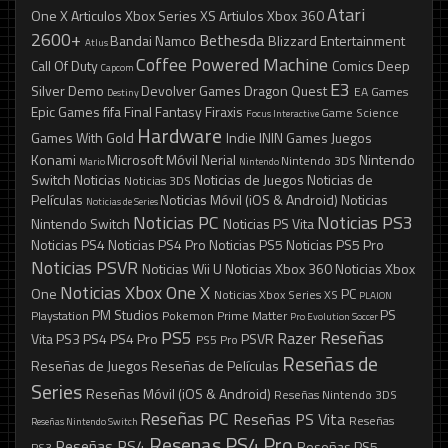
Atari
One X
Articulos Xbox Series XS
Artiulos Xbox 360
2600+
Bethesda
Bandai Namco
Blizzard Entertainment
Atlus
Coffee Powered Machine
Call Of Duty
Comics
Deep
Capcom
E3
Silver
Demo
Devolver Games
Dragon Quest
EA Games
Destiny
Epic Games
fifa
Final Fantasy
Firaxis
Game Science
Focus Interactive
Hardware
Games With Gold
Indie
ININ Games
Juegos
Konami
Microsoft
Móvil
Nerial
Nintendo
Nintendo 3DS
Mario
Nintendo
Switch
Noticias
Noticias de Juegos
Noticias de
Noticias 3DS
Películas
Noticias Móvil (iOS & Android)
Noticias
Noticias de Series
Noticias PC
Noticias PS3
Nintendo Switch
Noticias PS Vita
Noticias PS4
Noticias PS4 Pro
Noticias PS5
Noticias PS5 Pro
Noticias PSVR
Noticias Wii U
Noticias Xbox 360
Noticias Xbox
Noticias Xbox One X
One
PC
Noticias Xbox Series XS
PLAION
PM Studios
PS
Playstation
Pokemon
Prime Matter
Pro Evolution Soccer
PS5
Reseñas
Razer
Vita
PS3
PS4
PS4 Pro
PSVR
PS5 Pro
Reseñas de
Reseñas de Juegos
Reseñas de Películas
Series
Reseñas Móvil (iOS & Android)
Reseñas Nintendo 3DS
Reseñas PC
Reseñas PS Vita
Reseñas
Reseñas Nintendo Switch
Resenas PS4 Pro
Reseñas PS4
Reseñas PS5
PS3