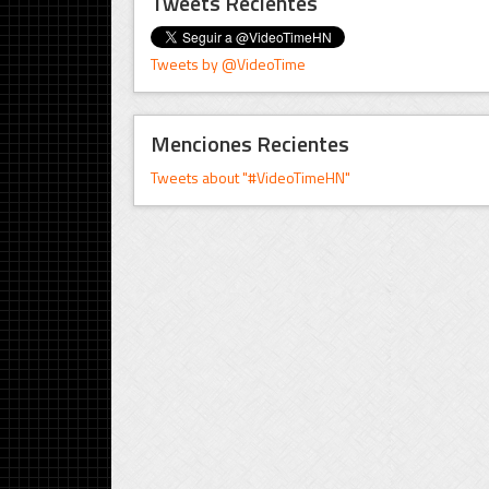
Tweets Recientes
Tweets by @VideoTime
Menciones Recientes
Tweets about "#VideoTimeHN"