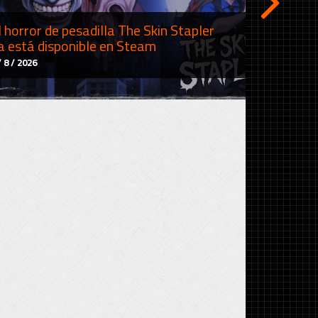
l horror de pesadilla The Skin Stapler
Repterra 
a está disponible en Steam
20 de ag
/ 8 / 2026
6 / 8 / 2026