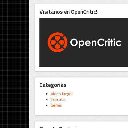
Visitanos en OpenCritic!
Categorias
Video Juegos
Peliculas
Series