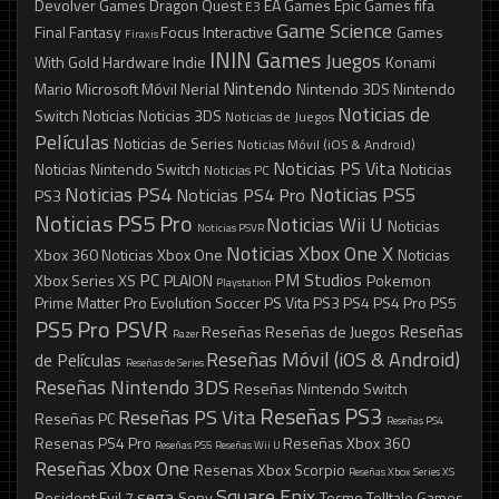
Devolver Games
Dragon Quest
EA Games
Epic Games
fifa
E3
Game Science
Final Fantasy
Focus Interactive
Games
Firaxis
ININ Games
Juegos
With Gold
Hardware
Indie
Konami
Nintendo
Mario
Microsoft
Móvil
Nerial
Nintendo 3DS
Nintendo
Noticias de
Switch
Noticias
Noticias 3DS
Noticias de Juegos
Películas
Noticias de Series
Noticias Móvil (iOS & Android)
Noticias PS Vita
Noticias Nintendo Switch
Noticias
Noticias PC
Noticias PS4
Noticias PS5
Noticias PS4 Pro
PS3
Noticias PS5 Pro
Noticias Wii U
Noticias
Noticias PSVR
Noticias Xbox One X
Xbox 360
Noticias Xbox One
Noticias
PC
PM Studios
Xbox Series XS
PLAION
Pokemon
Playstation
Prime Matter
Pro Evolution Soccer
PS Vita
PS3
PS4
PS4 Pro
PS5
PS5 Pro
PSVR
Reseñas
Reseñas
Reseñas de Juegos
Razer
Reseñas Móvil (iOS & Android)
de Películas
Reseñas de Series
Reseñas Nintendo 3DS
Reseñas Nintendo Switch
Reseñas PS3
Reseñas PS Vita
Reseñas PC
Reseñas PS4
Resenas PS4 Pro
Reseñas Xbox 360
Reseñas PS5
Reseñas Wii U
Reseñas Xbox One
Resenas Xbox Scorpio
Reseñas Xbox Series XS
Square Enix
sega
Resident Evil 7
Sony
Tecmo
Telltale Games