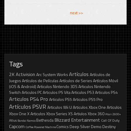
<< previous
next >>
Tags
Artículos
2K
Activision
Arc System Works
Artículos de
Juegos
Artículos de Películas
Artículos de Series
Artículos Móvil
(iOS & Android)
Articulos Nintendo 3DS
Articulos Nintendo
Switch
Articulos PC
Articulos PS Vita
Articulos PS3
Articulos PS4
Articulos PS4 Pro
Articulos PS5
Articulos PS5 Pro
Artículos PSVR
Articulos Wii U
Articulos Xbox One
Articulos
Xbox One X
Articulos Xbox Series XS
Artiulos Xbox 360
Atari 2600+
Blizzard Entertainment
Bethesda
Atlus
Call Of Duty
Bandai Namco
Capcom
Comics
Deep Silver
Demo
Destiny
Coffee Powered Machine