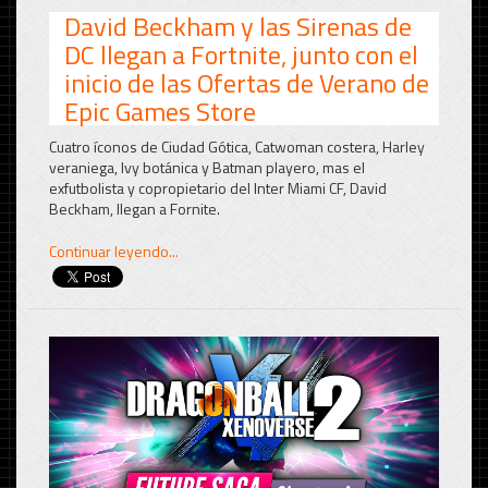
David Beckham y las Sirenas de
DC llegan a Fortnite, junto con el
inicio de las Ofertas de Verano de
Epic Games Store
Cuatro íconos de Ciudad Gótica, Catwoman costera, Harley
veraniega, Ivy botánica y Batman playero, mas el
exfutbolista y copropietario del Inter Miami CF, David
Beckham, llegan a Fornite.
Continuar leyendo...