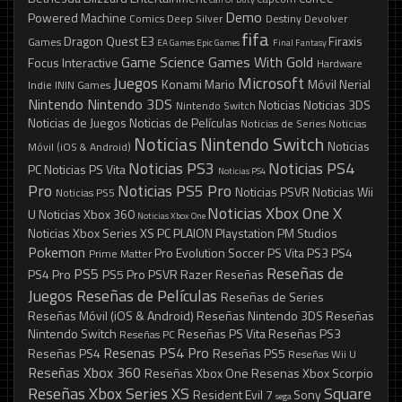
Demo
Powered Machine
Comics
Deep Silver
Destiny
Devolver
fifa
Dragon Quest
E3
Firaxis
Games
EA Games
Epic Games
Final Fantasy
Game Science
Games With Gold
Focus Interactive
Hardware
Juegos
Microsoft
Konami
Mario
Móvil
Nerial
Indie
ININ Games
Nintendo
Nintendo 3DS
Noticias
Noticias 3DS
Nintendo Switch
Noticias de Juegos
Noticias de Películas
Noticias de Series
Noticias
Noticias Nintendo Switch
Noticias
Móvil (iOS & Android)
Noticias PS3
Noticias PS4
PC
Noticias PS Vita
Noticias PS4
Pro
Noticias PS5 Pro
Noticias PSVR
Noticias Wii
Noticias PS5
Noticias Xbox One X
U
Noticias Xbox 360
Noticias Xbox One
Noticias Xbox Series XS
PC
PLAION
Playstation
PM Studios
Pokemon
Pro Evolution Soccer
PS Vita
PS3
PS4
Prime Matter
Reseñas de
PS5
PS4 Pro
PS5 Pro
PSVR
Razer
Reseñas
Juegos
Reseñas de Películas
Reseñas de Series
Reseñas Móvil (iOS & Android)
Reseñas Nintendo 3DS
Reseñas
Nintendo Switch
Reseñas PS Vita
Reseñas PS3
Reseñas PC
Resenas PS4 Pro
Reseñas PS4
Reseñas PS5
Reseñas Wii U
Reseñas Xbox 360
Reseñas Xbox One
Resenas Xbox Scorpio
Reseñas Xbox Series XS
Square
Resident Evil 7
Sony
sega