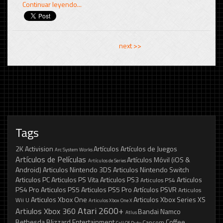
Continuar leyendo...
<< previous
next >>
Tags
2K
Activision
Artículos
Artículos de Juegos
Arc System Works
Artículos de Películas
Artículos Móvil (iOS &
Artículos de Series
Android)
Articulos Nintendo 3DS
Articulos Nintendo Switch
Articulos PC
Articulos PS Vita
Articulos PS3
Articulos
Articulos PS4
PS4 Pro
Articulos PS5
Articulos PS5 Pro
Artículos PSVR
Articulos
Articulos Xbox One
Articulos Xbox Series XS
Wii U
Articulos Xbox One X
Atari 2600+
Artiulos Xbox 360
Bandai Namco
Atlus
Bethesda
Blizzard Entertainment
Coffee
Capcom
Call Of Duty