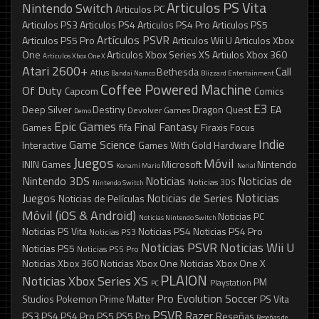
Articulos PS Vita
Nintendo Switch
Articulos PC
Articulos PS3
Articulos PS4
Articulos PS4 Pro
Articulos PS5
Artículos PSVR
Articulos PS5 Pro
Articulos Wii U
Articulos Xbox
One
Articulos Xbox Series XS
Artiulos Xbox 360
Articulos Xbox One X
Atari 2600+
Call
Bethesda
Atlus
Bandai Namco
Blizzard Entertainment
Coffee Powered Machine
Of Duty
Capcom
Comics
E3
Deep Silver
Destiny
Dragon Quest
EA
Devolver Games
Demo
Epic Games
Final Fantasy
Games
fifa
Firaxis
Focus
Indie
Game Science
Interactive
Games With Gold
Hardware
Juegos
Móvil
ININ Games
Microsoft
Nintendo
Konami
Mario
Nerial
Nintendo 3DS
Noticias
Noticias de
Noticias 3DS
Nintendo Switch
Noticias
Juegos
Noticias de Series
Noticias de Películas
Móvil (iOS & Android)
Noticias PC
Noticias Nintendo Switch
Noticias PS Vita
Noticias PS4
Noticias PS4 Pro
Noticias PS3
Noticias PSVR
Noticias Wii U
Noticias PS5
Noticias PS5 Pro
Noticias Xbox 360
Noticias Xbox One
Noticias Xbox One X
PLAION
Noticias Xbox Series XS
PM
Playstation
PC
Pro Evolution Soccer
Studios
Pokemon
Prime Matter
PS Vita
PSVR
Razer
PS3
PS4
PS4 Pro
PS5
PS5 Pro
Reseñas
Reseñas de