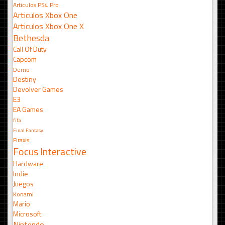
Articulos PS4 Pro
Articulos Xbox One
Articulos Xbox One X
Bethesda
Call Of Duty
Capcom
Demo
Destiny
Devolver Games
E3
EA Games
fifa
Final Fantasy
Firaxis
Focus Interactive
Hardware
Indie
Juegos
Konami
Mario
Microsoft
Nintendo