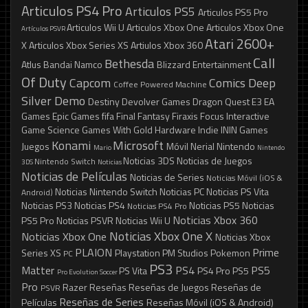
Articulos PS4 Pro
Articulos PS5
Articulos PS5 Pro
Articulos Wii U
Articulos Xbox One
Articulos Xbox One
Artículos PSVR
Atari 2600+
X
Articulos Xbox Series XS
Artiulos Xbox 360
Call
Bethesda
Atlus
Bandai Namco
Blizzard Entertainment
Of Duty
Capcom
Comics
Deep
Coffee Powered Machine
Silver
Demo
Destiny
Devolver Games
Dragon Quest
E3
EA
Games
Epic Games
fifa
Final Fantasy
Firaxis
Focus Interactive
Game Science
Games With Gold
Hardware
Indie
ININ Games
Konami
Microsoft
Juegos
Móvil
Nerial
Nintendo
Mario
Nintendo
Noticias 3DS
Noticias de Juegos
Nintendo Switch
3DS
Noticias
Noticias de Películas
Noticias de Series
Noticias Móvil (iOS &
Noticias Nintendo Switch
Noticias PC
Noticias PS Vita
Android)
Noticias PS3
Noticias PS4
Noticias PS5
Noticias
Noticias PS4 Pro
Noticias Xbox 360
PS5 Pro
Noticias PSVR
Noticias Wii U
Noticias Xbox One X
Noticias Xbox One
Noticias Xbox
PLAION
Prime
Series XS
Playstation
PM Studios
Pokemon
PC
PS3
Matter
PS4
PS5
PS Vita
PS4 Pro
PS5
Pro Evolution Soccer
Pro
Razer
Reseñas
Reseñas de Juegos
Reseñas de
PSVR
Reseñas de Series
Películas
Reseñas Móvil (iOS & Android)