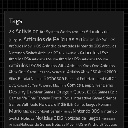
Tags
Activision
2K
Artículos de
Arc System Works
Artículos
Artículos de Películas
Artículos de Series
Juegos
Artículos Móvil (iOS & Android)
Articulos Nintendo 3DS
Articulos
Articulos PS3
Nintendo Switch
Articulos PC
Articulos PS Vita
Articulos PS4
Articulos PS5
Articulos PS4 Pro
Articulos PS5 Pro
Artículos PSVR
Articulos Wii U
Articulos Xbox One
Articulos
Xbox One X
Artiulos Xbox 360
Atari 2600+
Articulos Xbox Series XS
Bethesda
Atlus
Bandai Namco
Blizzard Entertainment
Call Of
Comics
Duty
Deep Silver
Demo
Coffee Powered Machine
Capcom
Destiny
Dragon Quest
Devolver Games
E3
EA Games
Epic
Games
fifa
Final Fantasy
Firaxis
Focus Interactive
Game Science
Indie
Games With Gold
Hardware
Juegos
Konami
ININ Games
Mario
Nintendo 3DS
Microsoft
Móvil
Nerial
Nintendo
Nintendo
Noticias 3DS
Noticias de Juegos
Switch
Noticias
Noticias de
Noticias de Series
Noticias Móvil (iOS & Android)
Noticias
Películas