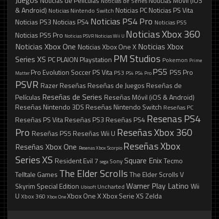
Juegos
Noticias de Películas
Noticias Móvil (iOS
Noticias de Series
& Android)
Noticias PC
Noticias PS Vita
Noticias Nintendo Switch
Noticias PS4 Pro
Noticias PS3
Noticias PS4
Noticias PS5
Noticias Xbox 360
Noticias PS5 Pro
Noticias PSVR
Noticias Wii U
Noticias Xbox One
Noticias Xbox
Noticias Xbox One X
PM Studios
Series XS
PC
PLAION
Playstation
Pokemon
Prime
PS5
Pro Evolution Soccer
PS Vita
PS5 Pro
PS3
Matter
PS4
PS4 Pro
PSVR
Razer
Reseñas
Reseñas de Juegos
Reseñas de
Reseñas de Series
Películas
Reseñas Móvil (iOS & Android)
Reseñas Nintendo 3DS
Reseñas Nintendo Switch
Reseñas PC
Resenas PS4
Reseñas PS Vita
Reseñas PS3
Reseñas PS4
Pro
Reseñas Xbox 360
Reseñas PS5
Reseñas Wii U
Reseñas Xbox
Reseñas Xbox One
Resenas Xbox Scorpio
Series XS
Square Enix
Resident Evil 7
Tecmo
Sony
sega
The Elder Scrolls
Telltale Games
The Elder Scrolls V
Warner Play Latino
Skyrim Special Edition
Wii
Uncharted
Ubisoft
U
Xbox One X
Xbox Serie XS
Zelda
Xbox 360
Xbox One