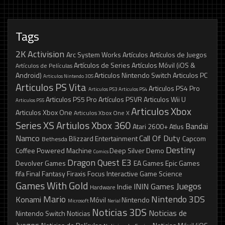
Tags
2K
Activision
Arc System Works
Artículos
Artículos de Juegos
Artículos de Series
Artículos Móvil (iOS &
Artículos de Películas
Android)
Articulos Nintendo Switch
Articulos PC
Articulos Nintendo 3DS
Articulos PS Vita
Articulos PS4 Pro
Articulos PS3
Articulos PS4
Articulos PS5 Pro
Artículos PSVR
Articulos Wii U
Articulos PS5
Articulos Xbox
Articulos Xbox One
Articulos Xbox One X
Series XS
Artiulos Xbox 360
Bandai
Atari 2600+
Atlus
Namco
Call Of Duty
Blizzard Entertainment
Capcom
Bethesda
Destiny
Coffee Powered Machine
Deep Silver
Demo
Comics
Dragon Quest
E3
Devolver Games
EA Games
Epic Games
fifa
Final Fantasy
Firaxis
Focus Interactive
Game Science
Games With Gold
Juegos
ININ Games
Indie
Hardware
Mario
Nintendo 3DS
Konami
Móvil
Nintendo
Microsoft
Nerial
Noticias 3DS
Noticias de
Nintendo Switch
Noticias