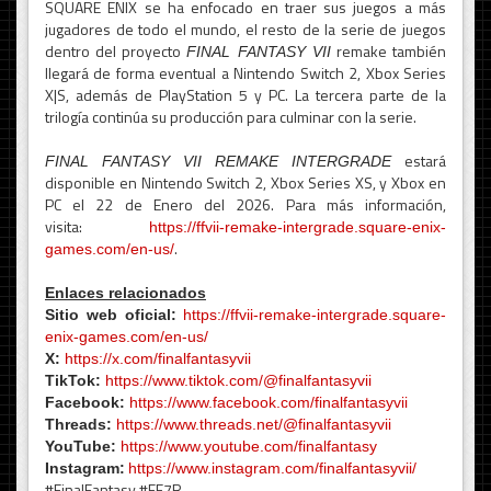
SQUARE ENIX se ha enfocado en traer sus juegos a más
jugadores de todo el mundo, el resto de la serie de juegos
dentro del proyecto
remake también
FINAL FANTASY VII
llegará de forma eventual a Nintendo Switch 2, Xbox Series
X|S, además de PlayStation 5 y PC. La tercera parte de la
trilogía continúa su producción para culminar con la serie.
estará
FINAL FANTASY VII REMAKE INTERGRADE
disponible en Nintendo Switch 2, Xbox Series XS, y Xbox en
PC el 22 de Enero del 2026. Para más información,
visita:
https://ffvii-remake-intergrade.square-enix-
.
games.com/en-us/
Enlaces relacionados
Sitio web oficial:
https://ffvii-remake-intergrade.square-
enix-games.com/en-us/
X:
https://x.com/finalfantasyvii
TikTok:
https://www.tiktok.com/@finalfantasyvii
Facebook:
https://www.facebook.com/finalfantasyvii
Threads:
https://www.threads.net/@finalfantasyvii
YouTube:
https://www.youtube.com/finalfantasy
Instagram:
https://www.instagram.com/finalfantasyvii/
#FinalFantasy #FF7R