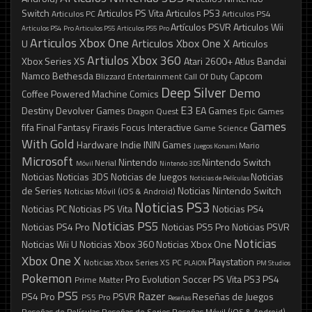
Switch
Articulos PS Vita
Articulos PS3
Articulos PC
Articulos PS4
Artículos PSVR
Articulos Wii
Articulos PS4 Pro
Articulos PS5
Articulos PS5 Pro
Articulos Xbox One
Articulos Xbox One X
U
Articulos
Artiulos Xbox 360
Xbox Series XS
Atari 2600+
Atlus
Bandai
Namco
Bethesda
Capcom
Blizzard Entertainment
Call Of Duty
Deep Silver
Demo
Coffee Powered Machine
Comics
E3
Destiny
Devolver Games
EA Games
Dragon Quest
Epic Games
Games
fifa
Final Fantasy
Firaxis
Focus Interactive
Game Science
With Gold
Hardware
Indie
ININ Games
Mario
Juegos
Konami
Microsoft
Nintendo
Nintendo Switch
Nerial
Móvil
Nintendo 3DS
Noticias
Noticias 3DS
Noticias de Juegos
Noticias
Noticias de Películas
de Series
Noticias Nintendo Switch
Noticias Móvil (iOS & Android)
Noticias PS3
Noticias PC
Noticias PS Vita
Noticias PS4
Noticias PS5
Noticias PS4 Pro
Noticias PS5 Pro
Noticias PSVR
Noticias
Noticias Wii U
Noticias Xbox 360
Noticias Xbox One
Xbox One X
Playstation
Noticias Xbox Series XS
PC
PLAION
PM Studios
Pokemon
Pro Evolution Soccer
PS Vita
PS3
PS4
Prime Matter
PS5
Razer
PS4 Pro
PSVR
Reseñas de Juegos
PS5 Pro
Reseñas
Reseñas de Películas
Reseñas de Series
Reseñas Móvil (iOS & Android)