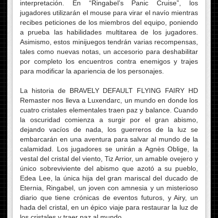
interpretación. En “Ringabel’s Panic Cruise”, los
jugadores utilizarán el mouse para virar el navío mientras
recibes peticiones de los miembros del equipo, poniendo
a prueba las habilidades multitarea de los jugadores.
Asimismo, estos minijuegos tendrán varias recompensas,
tales como nuevas notas, un accesorio para deshabilitar
por completo los encuentros contra enemigos y trajes
para modificar la apariencia de los personajes.
La historia de BRAVELY DEFAULT FLYING FAIRY HD
Remaster nos lleva a Luxendarc, un mundo en donde los
cuatro cristales elementales traen paz y balance. Cuando
la oscuridad comienza a surgir por el gran abismo,
dejando vacíos de nada, los guerreros de la luz se
embarcarán en una aventura para salvar al mundo de la
calamidad. Los jugadores se unirán a Agnès Oblige, la
vestal del cristal del viento, Tiz Arrior, un amable ovejero y
único sobreviviente del abismo que azotó a su pueblo,
Edea Lee, la única hija del gran mariscal del ducado de
Eternia, Ringabel, un joven con amnesia y un misterioso
diario que tiene crónicas de eventos futuros, y Airy, un
hada del cristal, en un épico viaje para restaurar la luz de
los cristales y traer paz al mundo.