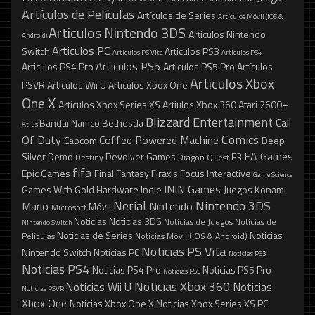
Artículos de Películas
Artículos de Series
Artículos Móvil (iOS &
Articulos Nintendo 3DS
Articulos Nintendo
Android)
Articulos PC
Switch
Articulos PS3
Articulos PS Vita
Articulos PS4
Articulos PS5
Articulos PS4 Pro
Articulos PS5 Pro
Artículos
Articulos Xbox
PSVR
Articulos Wii U
Articulos Xbox One
One X
Articulos Xbox Series XS
Artiulos Xbox 360
Atari 2600+
Blizzard Entertainment
Call
Bandai Namco
Bethesda
Atlus
Comics
Of Duty
Coffee Powered Machine
Capcom
Deep
EA Games
Silver
Demo
Devolver Games
E3
Destiny
Dragon Quest
fifa
Epic Games
Final Fantasy
Firaxis
Focus Interactive
Game Science
ININ Games
Games With Gold
Hardware
Indie
Juegos
Konami
Nerial
Nintendo 3DS
Mario
Nintendo
Móvil
Microsoft
Noticias
Noticias 3DS
Noticias de Juegos
Noticias de
Nintendo Switch
Noticias de Series
Noticias
Películas
Noticias Móvil (iOS & Android)
Noticias PS Vita
Nintendo Switch
Noticias PC
Noticias PS3
Noticias PS4
Noticias PS4 Pro
Noticias PS5 Pro
Noticias PS5
Noticias Xbox 360
Noticias Wii U
Noticias
Noticias PSVR
Xbox One
Noticias Xbox One X
Noticias Xbox Series XS
PC