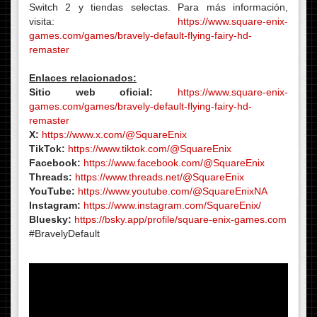
Switch 2 y tiendas selectas. Para más información,
visita:
https://www.square-enix-
games.com/games/bravely-default-flying-fairy-hd-
remaster
Enlaces relacionados:
Sitio web oficial:
https://www.square-enix-
games.com/games/bravely-default-flying-fairy-hd-
remaster
X:
https://www.x.com/@SquareEnix
TikTok:
https://www.tiktok.com/@SquareEnix
Facebook:
https://www.facebook.com/@SquareEnix
Threads:
https://www.threads.net/@SquareEnix
YouTube:
https://www.youtube.com/@SquareEnixNA
Instagram:
https://www.instagram.com/SquareEnix/
Bluesky:
https://bsky.app/profile/square-enix-games.com
#BravelyDefault