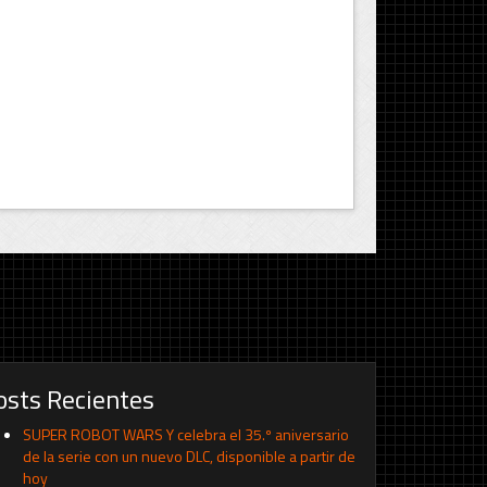
osts Recientes
SUPER ROBOT WARS Y celebra el 35.º aniversario
de la serie con un nuevo DLC, disponible a partir de
hoy