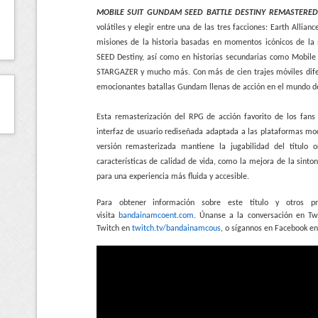
MOBILE SUIT GUNDAM SEED BATTLE DESTINY REMASTERED
volátiles y elegir entre una de las tres facciones: Earth Allianc
misiones de la historia basadas en momentos icónicos de l
SEED Destiny, así como en historias secundarias como Mobil
STARGAZER y mucho más. Con más de cien trajes móviles difere
emocionantes batallas Gundam llenas de acción en el mundo 
Esta remasterización del RPG de acción favorito de los fans
interfaz de usuario rediseñada adaptada a las plataformas mod
versión remasterizada mantiene la jugabilidad del título
características de calidad de vida, como la mejora de la sint
para una experiencia más fluida y accesible.
Para obtener información sobre este título y otros p
visita
bandainamcoent.com
. Únanse a la conversación en Tw
Twitch en
twitch.tv/bandainamcous
, o sígannos en Facebook e