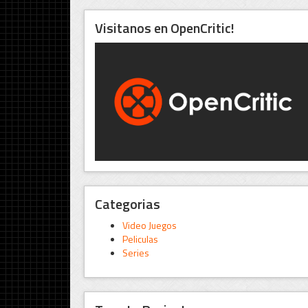
Visitanos en OpenCritic!
Categorias
Video Juegos
Peliculas
Series