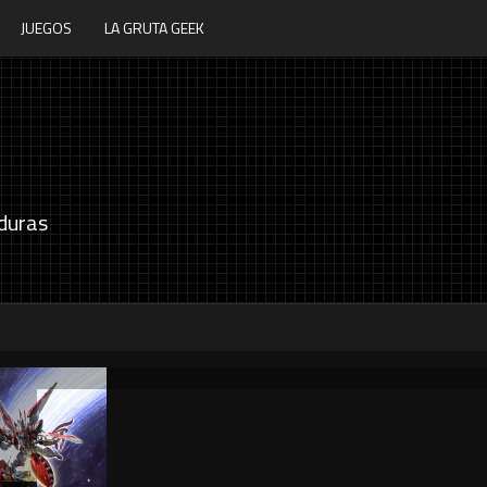
JUEGOS
LA GRUTA GEEK
duras
P
Souls of Bombarika anuncia su fecha de
P
lanzamiento
d
5 / 8 / 2026
5 