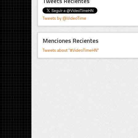
Tweets Recientes
Tweets by @VideoTime
Menciones Recientes
Tweets about "#VideoTimeHN"