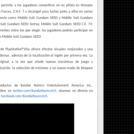
permite a los jugadores convertirse en un piloto en tiempos
e Forces, Z.A.F. T o Arcángel para luchar junto a ellos en varias
a serie como Mobile Suit Gundam SEED y Mobile Suit Gundam
e Suit Gundam SEED Astray, Mobile Suit Gundam SEED C.E. 73:
ntes entre los que elegir, los jugadores podrán participar en
de Mobile Suit Gundam SEED.
 de PlayStation®Vita ofrece efectos visuales mejorados y una
ernas, además de la localización al inglés por primera vez. La
 original, a la vez que añade nuevas mecánicas de juego y
onización, la selección de misiones y un nuevo modo de bloqueo
roductos de Bandai Namco Entertainment America Inc.,
itter en
twitter.com/BandaiNamcoUS
, véannos en directo en
n
facebook.com/BandaiNamcoUS
.