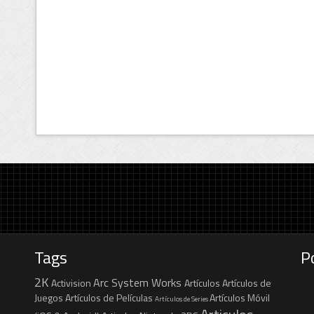
Tags
P
2K
Arc System Works
Activision
Artículos
Artículos de
Juegos
Artículos de Películas
Artículos Móvil
Artículos de Series