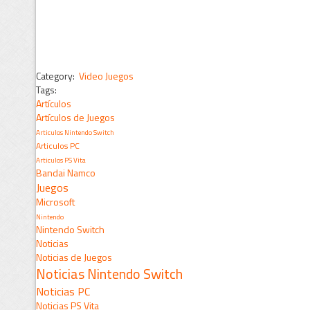
Category:
Video Juegos
Tags:
Artículos
Artículos de Juegos
Articulos Nintendo Switch
Articulos PC
Articulos PS Vita
Bandai Namco
Juegos
Microsoft
Nintendo
Nintendo Switch
Noticias
Noticias de Juegos
Noticias Nintendo Switch
Noticias PC
Noticias PS Vita