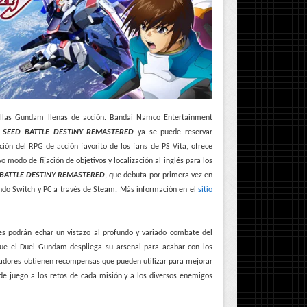
allas Gundam llenas de acción. Bandai Namco Entertainment
 SEED BATTLE DESTINY REMASTERED
ya se puede reservar
ión del RPG de acción favorito de los fans de PS Vita, ofrece
 modo de fijación de objetivos y localización al inglés para los
BATTLE DESTINY REMASTERED
, que debuta por primera vez en
endo Switch y PC a través de Steam. Más información en el
sitio
es podrán echar un vistazo al profundo y variado combate del
que el Duel Gundam despliega su arsenal para acabar con los
gadores obtienen recompensas que pueden utilizar para mejorar
 de juego a los retos de cada misión y a los diversos enemigos