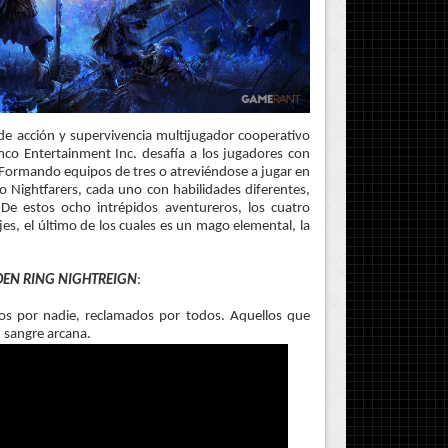
 de acción y supervivencia multijugador cooperativo
co Entertainment Inc. desafía a los jugadores con
ormando equipos de tres o atreviéndose a jugar en
ho Nightfarers, cada uno con habilidades diferentes,
 De estos ocho intrépidos aventureros, los cuatro
es, el último de los cuales es un mago elemental, la
DEN RING NIGHTREIGN
:
os por nadie, reclamados por todos. Aquellos que
 sangre arcana.