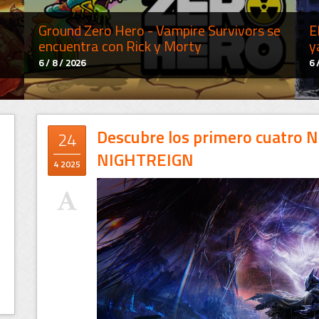
Ground Zero Hero - Vampire Survivors se
E
encuentra con Rick y Morty
y
6 / 8 / 2026
6 
Descubre los primero cuatro 
24
NIGHTREIGN
4 2025