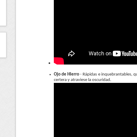
Ojo de Hierro
- Rápidas e inquebrantables, qu
certera y atraviese la oscuridad.