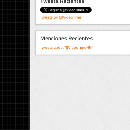
Tweets Recientes
Tweets by @VideoTime
Menciones Recientes
Tweets about "#VideoTimeHN"