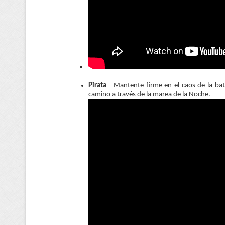
Pirata
- Mantente firme en el caos de la bat
camino a través de la marea de la Noche.