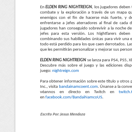
En
ELDEN RING NIGHTREIGN
, los jugadores deben
combate y la exploración a través de un mapa qu
enemigos con el fin de hacerse más fuerte, y de
enfrentarse a jefes aterradores al final de cada d
jugadores han conseguido sobrevivir a la noche de
jefes para esta versión. Los Nightfarers deben
combinando sus habilidades únicas para vivir una e
todo está perdido para los que caen derrotados. Las 
que les permitirán personalizar y mejorar sus person
ELDEN RING NIGHTREIGN
se lanza para PS4, PS5, X
Descubre más sobre el juego y las ediciones dispo
juego:
nightreign.com
Para obtener información sobre este título y otro
Inc., visita
bandainamcoent.com
. Únanse a la conv
véannos en directo en Twitch en
twitch
en
facebook.com/BandaiNamcoUS
.
Escrito Por: Jesus Mendoza