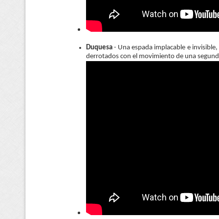
Duquesa
- Una espada implacable e invisible
derrotados con el movimiento de una segunda