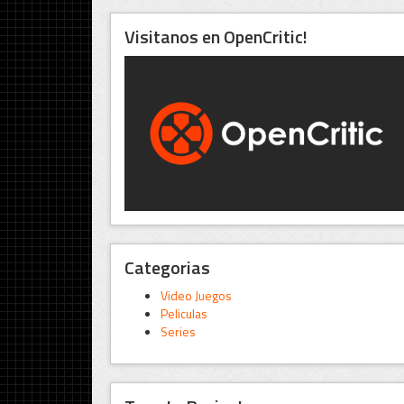
Visitanos en OpenCritic!
Categorias
Video Juegos
Peliculas
Series