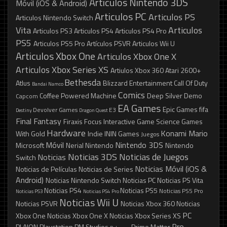
Articulos Nintendo 3DS
Móvil (iOS & Android)
Articulos PC
Articulos PS
Articulos Nintendo Switch
Vita
Articulos
Articulos PS3
Articulos PS4
Articulos PS4 Pro
PS5
Articulos PS5 Pro
Artículos PSVR
Articulos Wii U
Articulos Xbox One
Articulos Xbox One X
Articulos Xbox Series XS
Artiulos Xbox 360
Atari 2600+
Bethesda
Atlus
Blizzard Entertainment
Call Of Duty
Bandai Namco
Comics
Coffee Powered Machine
Deep Silver
Demo
Capcom
EA Games
Epic Games
fifa
Devolver Games
E3
Destiny
Dragon Quest
Final Fantasy
Firaxis
Focus Interactive
Game Science
Games
Hardware
Konami
Mario
With Gold
Indie
ININ Games
Juegos
Móvil
Nintendo 3DS
Microsoft
Nerial
Nintendo
Nintendo
Noticias 3DS
Noticias de Juegos
Noticias
Switch
Noticias Móvil (iOS &
Noticias de Películas
Noticias de Series
Android)
Noticias Nintendo Switch
Noticias PC
Noticias PS Vita
Noticias PS4
Noticias PS5
Noticias PS5 Pro
Noticias PS3
Noticias PS4 Pro
Noticias Wii U
Noticias PSVR
Noticias Xbox 360
Noticias
PC
Xbox One
Noticias Xbox One X
Noticias Xbox Series XS
Pro
PLAION
Playstation
PM Studios
Prime Matter