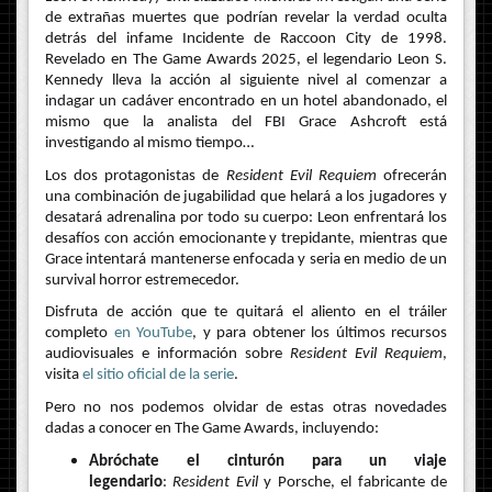
de extrañas muertes que podrían revelar la verdad oculta
detrás del infame Incidente de Raccoon City de 1998.
Revelado en The Game Awards 2025, el legendario Leon S.
Kennedy lleva la acción al siguiente nivel al comenzar a
indagar un cadáver encontrado en un hotel abandonado, el
mismo que la analista del FBI Grace Ashcroft está
investigando al mismo tiempo…
Los dos protagonistas de
Resident Evil Requiem
ofrecerán
una combinación de jugabilidad que helará a los jugadores y
desatará adrenalina por todo su cuerpo: Leon enfrentará los
desafíos con acción emocionante y trepidante, mientras que
Grace intentará mantenerse enfocada y seria en medio de un
survival horror estremecedor.
Disfruta de acción que te quitará el aliento en el tráiler
completo
en YouTube
, y para obtener los últimos recursos
audiovisuales e información sobre
Resident Evil Requiem
,
visita
el sitio oficial de la serie
.
Pero no nos podemos olvidar de estas otras novedades
dadas a conocer en The Game Awards, incluyendo:
Abróchate el cinturón para un viaje
legendario
:
Resident Evil
y Porsche, el fabricante de