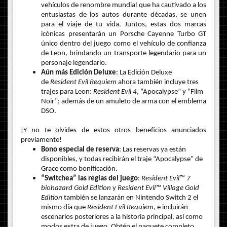
vehículos de renombre mundial que ha cautivado a los
entusiastas de los autos durante décadas, se unen
para el viaje de tu vida. Juntos, estas dos marcas
icónicas presentarán un Porsche Cayenne Turbo GT
único dentro del juego como el vehículo de confianza
de Leon, brindando un transporte legendario para un
personaje legendario.
Aún más Edición Deluxe
: La Edición Deluxe
de
Resident Evil Requiem
ahora también incluye tres
trajes para Leon:
Resident Evil 4
, “Apocalypse” y “Film
Noir”; además de un amuleto de arma con el emblema
DSO.
¡Y no te olvides de estos otros beneficios anunciados
previamente!
Bono especial de reserva
: Las reservas ya están
disponibles, y todas recibirán el traje “Apocalypse” de
Grace como bonificación.
“Switchea” las reglas del juego
:
Resident Evil™ 7
biohazard Gold Edition
y
Resident Evil™ Village Gold
Edition
también se lanzarán en Nintendo Switch 2 el
mismo día que
Resident Evil Requiem,
e incluirán
escenarios posteriores a la historia principal, así como
modos extra de juego. Obtén el paquete completo