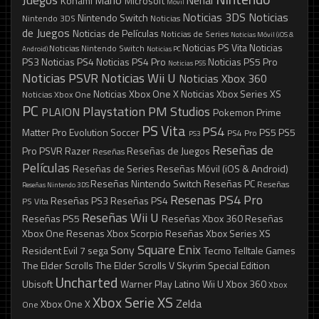
Mario
Nerial
Konami
Microsoft
Móvil
Noticias 3DS
Noticias
Nintendo Switch
Nintendo 3DS
Noticias
de Juegos
Noticias de Películas
Noticias de Series
Noticias Móvil (iOS &
Noticias PS Vita
Noticias
Noticias Nintendo Switch
Android)
Noticias PC
PS3
Noticias PS4
Noticias PS4 Pro
Noticias PS5 Pro
Noticias PS5
Noticias PSVR
Noticias Wii U
Noticias Xbox 360
Noticias Xbox One X
Noticias Xbox Series XS
Noticias Xbox One
PC
Playstation
PM Studios
PLAION
Pokemon
Prime
PS Vita
PS4
Matter
Pro Evolution Soccer
PS5
PS5
PS4 Pro
PS3
Reseñas de
Pro
PSVR
Razer
Reseñas de Juegos
Reseñas
Películas
Reseñas de Series
Reseñas Móvil (iOS & Android)
Reseñas Nintendo Switch
Reseñas PC
Reseñas
Reseñas Nintendo 3DS
Resenas PS4 Pro
Reseñas PS3
Reseñas PS4
PS Vita
Reseñas Wii U
Reseñas PS5
Reseñas Xbox 360
Reseñas
Xbox One
Resenas Xbox Scorpio
Reseñas Xbox Series XS
Square Enix
Sony
Resident Evil 7
sega
Tecmo
Telltale Games
The Elder Scrolls
The Elder Scrolls V Skyrim Special Edition
Uncharted
Ubisoft
Warner Play Latino
Wii U
Xbox 360
Xbox
Xbox Serie XS
Zelda
Xbox One X
One