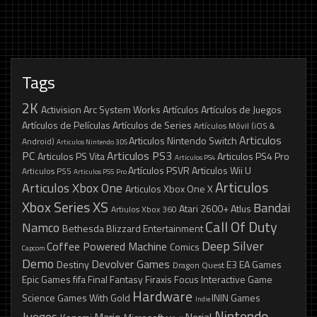
Tags
2K
Activision
Arc System Works
Artículos
Artículos de Juegos
Artículos de Películas
Artículos de Series
Artículos Móvil (iOS &
Articulos
Articulos Nintendo Switch
Android)
Articulos Nintendo 3DS
PC
Articulos PS3
Articulos PS Vita
Articulos PS4 Pro
Articulos PS4
Artículos PSVR
Articulos Wii U
Articulos PS5
Articulos PS5 Pro
Articulos
Articulos Xbox One
Articulos Xbox One X
Xbox Series XS
Bandai
Atari 2600+
Atlus
Artiulos Xbox 360
Call Of Duty
Namco
Bethesda
Blizzard Entertainment
Deep Silver
Coffee Powered Machine
Comics
Capcom
Demo
Devolver Games
Destiny
E3
EA Games
Dragon Quest
Epic Games
fifa
Final Fantasy
Firaxis
Focus Interactive
Game
Hardware
Science
Games With Gold
ININ Games
Indie
Nintendo
Juegos