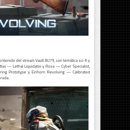
ntenido del stream Vault AU79, con temática sci-fi y
tlas — Lethal Liquidator y Rosa — Cyber Specialist,
ing Prototype y Einhorn Revolving — Calibrated
rada.