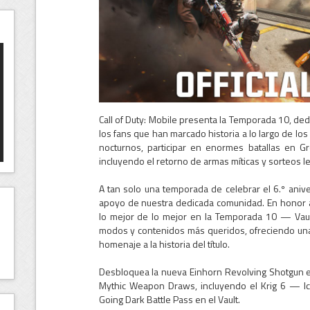
Call of Duty: Mobile presenta la Temporada 10, de
los fans que han marcado historia a lo largo de l
nocturnos, participar en enormes batallas en Gr
incluyendo el retorno de armas míticas y sorteos l
A tan solo una temporada de celebrar el 6.º aniver
apoyo de nuestra dedicada comunidad. En honor a 
lo mejor de lo mejor en la Temporada 10 — Vaul
modos y contenidos más queridos, ofreciendo una
homenaje a la historia del título.
Desbloquea la nueva Einhorn Revolving Shotgun en
Mythic Weapon Draws, incluyendo el Krig 6 — I
Going Dark Battle Pass en el Vault.