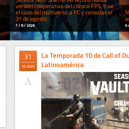
versión cooperativa del clásico FPS, trae
el caos del multiverso a PC y consolas el
N
31 de agosto
a
7 / 8 / 2026
6 
La Temporada 10 de Call of Dut
31
Latinoamérica
10 2025