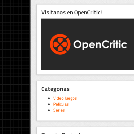
Visitanos en OpenCritic!
Categorias
Video Juegos
Peliculas
Series