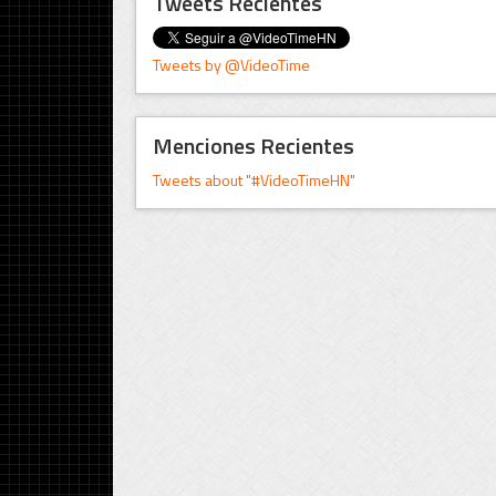
Tweets Recientes
Tweets by @VideoTime
Menciones Recientes
Tweets about "#VideoTimeHN"