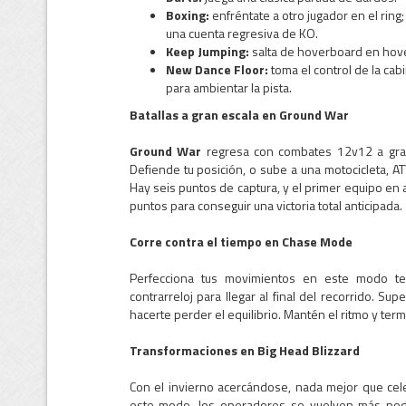
Boxing:
enfréntate a otro jugador en el ring;
una cuenta regresiva de KO.
Keep Jumping:
salta de hoverboard en hover
New Dance Floor:
toma el control de la cab
para ambientar la pista.
Batallas a gran escala en Ground War
Ground War
regresa con combates 12v12 a gran 
Defiende tu posición, o sube a una motocicleta, ATV
Hay seis puntos de captura, y el primer equipo en a
puntos para conseguir una victoria total anticipada.
Corre contra el tiempo en Chase Mode
Perfecciona tus movimientos en este modo te
contrarreloj para llegar al final del recorrido. S
hacerte perder el equilibrio. Mantén el ritmo y term
Transformaciones en Big Head Blizzard
Con el invierno acercándose, nada mejor que cele
este modo, los operadores se vuelven más pod