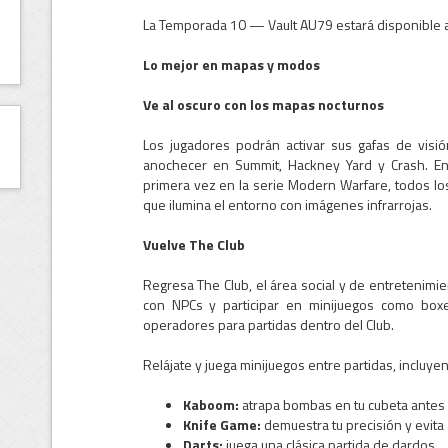
La Temporada 10 — Vault AU79 estará disponible a p
Lo mejor en mapas y modos
Ve al oscuro con los mapas nocturnos
Los jugadores podrán activar sus gafas de visi
anochecer en Summit, Hackney Yard y Crash. En 
primera vez en la serie Modern Warfare, todos l
que ilumina el entorno con imágenes infrarrojas.
Vuelve The Club
Regresa The Club, el área social y de entretenimi
con NPCs y participar en minijuegos como box
operadores para partidas dentro del Club.
Relájate y juega minijuegos entre partidas, incluye
Kaboom:
atrapa bombas en tu cubeta antes 
Knife Game:
demuestra tu precisión y evita
Darts:
juega una clásica partida de dardos.