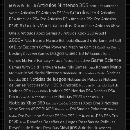
Articulos Nintendo 3DS
(iOS & Android)
Articulos Nintendo
Articulos PS3
Articulos PC
Articulos PS Vita
Articulos
Switch
PS4
Articulos PS4 Pro
Articulos PS5
Articulos PS5 Pro
Artículos
Articulos Wii U
Articulos Xbox One
PSVR
Articulos Xbox
Atari
One X
Articulos Xbox Series XS
Artiulos Xbox 360
2600+
Bandai Namco
Blizzard Entertainment
Call
Atlus
Bethesda
Capcom
Of Duty
Coffee Powered Machine
Comics
Demo
Deep Silver
Dragon Quest
E3
Destiny
EA Games
Epic
Devolver Games
Game Science
Games
fifa
Final Fantasy
Firaxis
Focus Interactive
Mario
Games With Gold
Hardware
ININ Games
Konami
Indie
Juegos
Móvil
Nerial
Nintendo
Noticias
Microsoft
Nintendo 3DS
Nintendo Switch
Noticias de Juegos
Noticias de Películas
Noticias
Noticias 3DS
de Series
Noticias Móvil (iOS & Android)
Noticias Nintendo Switch
Noticias PC
Noticias PS3
Noticias PS4
Noticias PS4
Noticias PS Vita
Pro
Noticias PSVR
Noticias PS5 Pro
Noticias Wii U
Noticias PS5
Noticias Xbox 360
Noticias Xbox One X
Noticias
Noticias Xbox One
Xbox Series XS
PC
PLAION
PM Studios
Pokemon
Playstation
Prime
PS4
Pro Evolution Soccer
PS Vita
PS3
PS5
PS5 Pro
Matter
PS4 Pro
PSVR
Reseñas
Reseñas de Juegos
Reseñas de Películas
Razer
Reseñas de Series
Reseñas Móvil (iOS & Android)
Reseñas