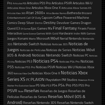
Pro
Articulos PS5 Pro
Artículos PSVR
Articulos Wii U
Articulos PS5
Articulos Xbox One X
Articulos Xbox One
Articulos Xbox Series XS
Atari 2600+
Bethesda
Blizzard
Artiulos Xbox 360
Atlus
Bandai Namco
Capcom
Coffee Powered Machine
Entertainment
Call Of Duty
Destiny
Comics
Deep Silver
Devolver Games
Dragon
Demo
Final Fantasy
Quest
E3
Epic Games
fifa
Firaxis
Focus
EA Games
Interactive
Hardware
Games With Gold
Indie
ININ Games
Game Science
Móvil
Juegos
Konami
Microsoft
Nerial
Nintendo
Mario
Nintendo
Noticias de
Nintendo Switch
Noticias
3DS
Noticias 3DS
Juegos
Noticias Móvil
Noticias de Series
Noticias de Películas
(iOS & Android)
Noticias Nintendo Switch
Noticias PC
Noticias
Noticias PS4
Noticias
Noticias PS3
Noticias PS4 Pro
PS Vita
PS5
Noticias PSVR
Noticias Wii U
Noticias Xbox
Noticias PS5 Pro
Noticias Xbox
360
Noticias Xbox One X
Noticias Xbox One
Series XS
PLAION
PC
Playstation
PM Studios
Pokemon
Prime
PS4 Pro
PS Vita
PS4
PS5
PS5 Pro
PS3
Matter
Pro Evolution Soccer
PSVR
Reseñas
Reseñas de Juegos
Reseñas de
Razer
Reseñas Móvil (iOS &
Películas
Reseñas de Series
Android)
Reseñas Nintendo 3DS
Reseñas Nintendo Switch