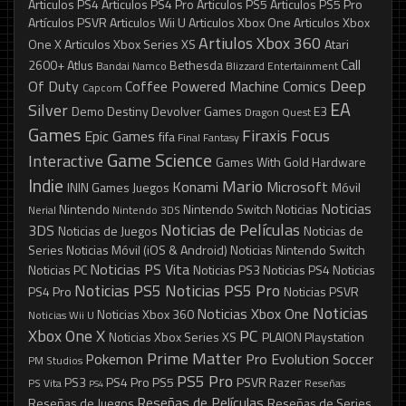
Articulos PS4
Articulos PS4 Pro
Articulos PS5
Articulos PS5 Pro
Artículos PSVR
Articulos Wii U
Articulos Xbox One
Articulos Xbox
Artiulos Xbox 360
One X
Articulos Xbox Series XS
Atari
Call
2600+
Atlus
Bethesda
Bandai Namco
Blizzard Entertainment
Deep
Of Duty
Coffee Powered Machine
Comics
Capcom
EA
Silver
Demo
Destiny
Devolver Games
E3
Dragon Quest
Games
Firaxis
Focus
Epic Games
fifa
Final Fantasy
Game Science
Interactive
Games With Gold
Hardware
Indie
Mario
Konami
Microsoft
ININ Games
Juegos
Móvil
Noticias
Nintendo
Nintendo Switch
Noticias
Nerial
Nintendo 3DS
Noticias de Películas
3DS
Noticias de Juegos
Noticias de
Series
Noticias Móvil (iOS & Android)
Noticias Nintendo Switch
Noticias PS Vita
Noticias PC
Noticias PS3
Noticias PS4
Noticias
Noticias PS5
Noticias PS5 Pro
PS4 Pro
Noticias PSVR
Noticias
Noticias Xbox One
Noticias Xbox 360
Noticias Wii U
Xbox One X
PC
Noticias Xbox Series XS
PLAION
Playstation
Prime Matter
Pokemon
Pro Evolution Soccer
PM Studios
PS5 Pro
PS3
PS4 Pro
PS5
PSVR
Razer
PS Vita
Reseñas
PS4
Reseñas de Películas
Reseñas de Juegos
Reseñas de Series