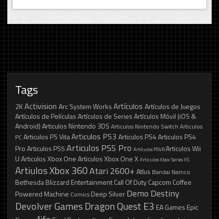
Tags
Activision
Artículos
2K
Arc System Works
Artículos de Juegos
Artículos de Películas
Artículos de Series
Artículos Móvil (iOS &
Android)
Articulos Nintendo 3DS
Articulos Nintendo Switch
Articulos
Articulos PS3
Articulos PS Vita
Articulos PS4
Articulos PS4
PC
Articulos PS5 Pro
Pro
Articulos PS5
Articulos Wii
Artículos PSVR
U
Articulos Xbox One
Articulos Xbox One X
Articulos Xbox Series XS
Artiulos Xbox 360
Atari 2600+
Atlus
Bandai Namco
Bethesda
Blizzard Entertainment
Call Of Duty
Capcom
Coffee
Demo
Destiny
Powered Machine
Deep Silver
Comics
Devolver Games
Dragon Quest
E3
EA Games
Epic