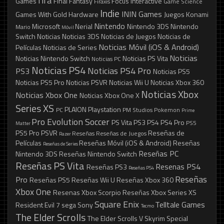
fifa
Games
Final Fantasy
Focus Interactive
Firaxis
Game Science
Indie
ININ Games
Games With Gold
Hardware
Juegos
Konami
Nintendo
Microsoft
Nerial
Nintendo 3DS
Nintendo
Mario
Móvil
Switch
Noticias
Noticias 3DS
Noticias de Juegos
Noticias de
Noticias Móvil (iOS & Android)
Películas
Noticias de Series
Noticias
Noticias Nintendo Switch
Noticias PS Vita
Noticias PC
Noticias PS4
Noticias PS4 Pro
PS3
Noticias PS5
Noticias PS5 Pro
Noticias PSVR
Noticias Wii U
Noticias Xbox 360
Noticias Xbox
Noticias Xbox One
Noticias Xbox One X
Series XS
PLAION
Playstation
PC
PM Studios
Pokemon
Prime
Pro Evolution Soccer
PS Vita
PS3
PS4
PS4 Pro
PS5
Matter
PS5 Pro
PSVR
Reseñas de
Reseñas
Reseñas de Juegos
Razer
Películas
Reseñas Móvil (iOS & Android)
Reseñas
Reseñas de Series
Reseñas PC
Nintendo 3DS
Reseñas Nintendo Switch
Reseñas PS Vita
Resenas PS4
Reseñas PS3
Reseñas PS4
Reseñas
Pro
Reseñas PS5
Reseñas Wii U
Reseñas Xbox 360
Xbox One
Resenas Xbox Scorpio
Reseñas Xbox Series XS
Square Enix
Telltale Games
Resident Evil 7
sega
Sony
Tecmo
The Elder Scrolls
The Elder Scrolls V Skyrim Special