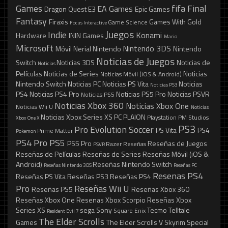
Games
fifa
Final
EA Games
Dragon Quest
E3
Epic Games
Fantasy
Firaxis
Games With Gold
Game Science
Focus Interactive
Juegos
Indie
Konami
Hardware
ININ Games
Mario
Microsoft
Nintendo 3DS
Móvil
Nerial
Nintendo
Nintendo
Noticias de Juegos
Switch
Noticias 3DS
Noticias de
Noticias
Películas
Noticias de Series
Noticias
Noticias Móvil (iOS & Android)
Nintendo Switch
Noticias PC
Noticias PS Vita
Noticias
Noticias PS3
PS4
Noticias PS4 Pro
Noticias PS5 Pro
Noticias PSVR
Noticias PS5
Noticias Xbox 360
Noticias Xbox One
Noticias Wii U
Noticias
Noticias Xbox Series XS
PC
PLAION
Playstation
PM Studios
Xbox One X
PS3
Pro Evolution Soccer
PS Vita
PS4
Prime Matter
Pokemon
PS4 Pro
PS5
PS5 Pro
Reseñas de Juegos
Razer
Reseñas
PSVR
Reseñas de Películas
Reseñas de Series
Reseñas Móvil (iOS &
Android)
Reseñas Nintendo Switch
Reseñas Nintendo 3DS
Reseñas PC
Resenas PS4
Reseñas PS Vita
Reseñas PS3
Reseñas PS4
Pro
Reseñas Wii U
Reseñas PS5
Reseñas Xbox 360
Reseñas Xbox One
Resenas Xbox Scorpio
Reseñas Xbox
Series XS
sega
Sony
Tecmo
Telltale
Square Enix
Resident Evil 7
The Elder Scrolls
Games
The Elder Scrolls V Skyrim Special