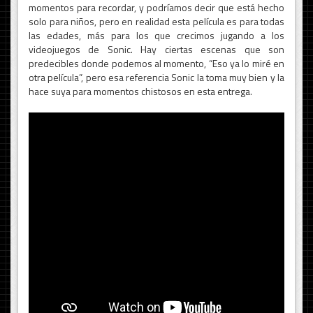
momentos para recordar, y podríamos decir que está hecho
solo para niños, pero en realidad esta película es para todas
las edades, más para los que crecimos jugando a los
videojuegos de Sonic. Hay ciertas escenas que son
predecibles donde podemos al momento, “Eso ya lo miré en
otra película”, pero esa referencia Sonic la toma muy bien y la
hace suya para momentos chistosos en esta entrega.