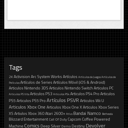
Tags
Activision
Arc System Works
Artículos
2K
Artículos de Juegos
Artículos de
Artículos de Series
Artículos Móvil (iOS & Android)
Películas
Articulos Nintendo 3DS
Articulos Nintendo Switch
Articulos PC
Articulos PS3
Articulos PS4 Pro
Articulos
Articulos PS Vita
Articulos PS4
Artículos PSVR
PS5
Articulos PS5 Pro
Articulos Wii U
Articulos Xbox One
Articulos Xbox One X
Articulos Xbox Series
Bandai Namco
XS
Artiulos Xbox 360
Atari 2600+
Atlus
Bethesda
Blizzard Entertainment
Capcom
Coffee Powered
Call Of Duty
Comics
Devolver
Machine
Deep Silver
Destiny
Demo