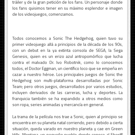
tráiler y de la gran petición de los fans. Un personaje donde
los fans quisimos tener en su máximo esplendor e imagen
de los videojuegos, comenzamos.
Todos conocemos a Sonic The Hedgehog, quien tuvo su
primer videojuego allá a principios de la década de los 90s,
con un debut en la ya extinta consola de SEGA, la Sega
Genesis, quien es un erizo azul antropomórfico que lucha
contra el malvado Dr. Ivo Robotnik, como lo conocemos
todos, el Doctor Eggman, un científico loco que se empeña en
cazar a nuestro héroe. Los principales juegos de Sonic the
Hedgehog son multi-plataforma desarrolladas por Sonic
Team; pero otros juegos, desarrollados por varios estudios,
incluyen derivados de las carreras, lucha y deportes. La
franquicia también se ha expandido a otros medios como
son ropa, series animadas y mercancía en general.
La trama de la película nos trae a Sonic, quien al principio se
encuentra en su planeta natal corriendo, pero debido a cierta
situación, queda varado en nuestro planeta y cae en Green
Hills, Montana, un pequeño pueblo donde conoce al Sheriff