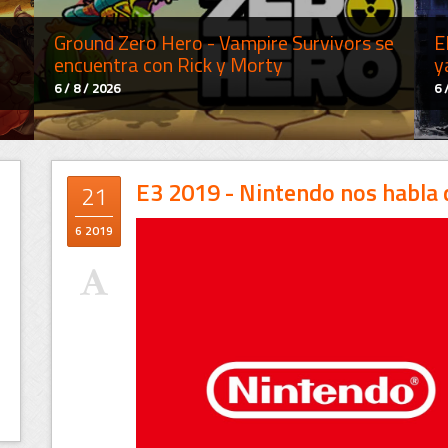
Ground Zero Hero - Vampire Survivors se
E
encuentra con Rick y Morty
y
6 / 8 / 2026
6 
E3 2019 - Nintendo nos habla d
21
6 2019