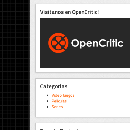
Visitanos en OpenCritic!
Categorias
Video Juegos
Peliculas
Series