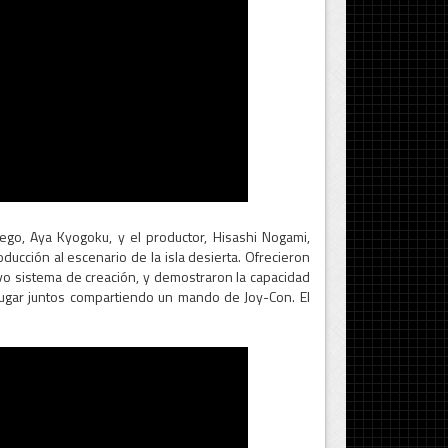
ego, Aya Kyogoku, y el productor, Hisashi Nogami,
oducción al escenario de la isla desierta. Ofrecieron
uevo sistema de creación, y demostraron la capacidad
jugar juntos compartiendo un mando de Joy-Con. El