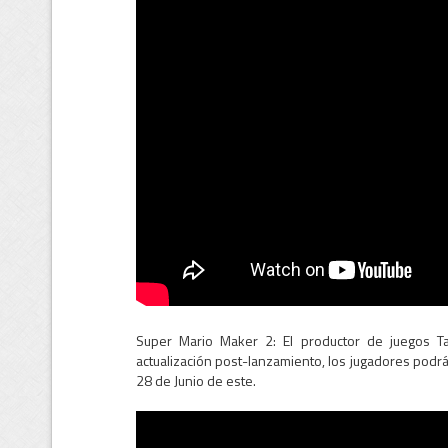
Super Mario Maker 2: El productor de juegos T
actualización post-lanzamiento, los jugadores podrán
28 de Junio de este.