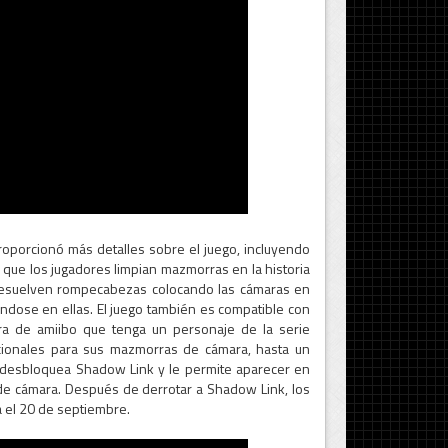
oporcionó más detalles sobre el juego, incluyendo
ue los jugadores limpian mazmorras en la historia
 resuelven rompecabezas colocando las cámaras en
ndose en ellas. El juego también es compatible con
ura de amiibo que tenga un personaje de la serie
ionales para sus mazmorras de cámara, hasta un
 desbloquea Shadow Link y le permite aparecer en
de cámara. Después de derrotar a Shadow Link, los
 el 20 de septiembre.