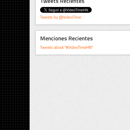
Tweets Recientes
Tweets by @VideoTime
Menciones Recientes
Tweets about "#VideoTimeHN"