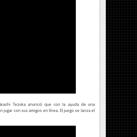
akashi Tezuka anunció que con la ayuda de una
 jugar con sus amigos en línea. El juego se lanza el