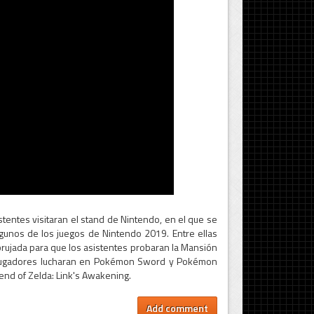
stentes visitaran el stand de Nintendo, en el que se
lgunos de los juegos de Nintendo 2019. Entre ellas
rujada para que los asistentes probaran la Mansión
s jugadores lucharan en Pokémon Sword y Pokémon
end of Zelda: Link's Awakening.
Add comment