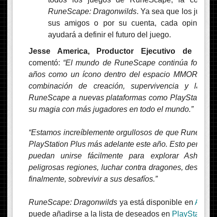
RuneScape: Dragonwilds
. Ya sea que los jugado
sus amigos o por su cuenta, cada opinión i
ayudará a definir el futuro del juego.
Jesse America, Productor Ejecutivo de Run
comentó:
“El mundo de RuneScape continúa fortale
años como un ícono dentro del espacio MMORPG. L
combinación de creación, supervivencia y la ese
RuneScape a nuevas plataformas como PlayStation 5 
su magia con más jugadores en todo el mundo.”
“Estamos increíblemente orgullosos de que RuneScap
PlayStation Plus más adelante este año. Esto permiti
puedan unirse fácilmente para explorar Ashenfal
peligrosas regiones, luchar contra dragones, desarroll
finalmente, sobrevivir a sus desafíos.”
RuneScape: Dragonwilds
ya está disponible en
Acces
puede añadirse a la lista de deseados en
PlayStation 