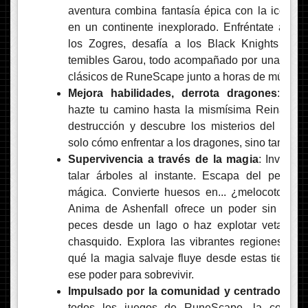
aventura combina fantasía épica con la icónic
en un continente inexplorado. Enfréntate a cri
los Zogres, desafía a los Black Knights y 
temibles Garou, todo acompañado por una band
clásicos de RuneScape junto a horas de música
Mejora habilidades, derrota dragones
: Enc
hazte tu camino hasta la mismísima Reina Dra
destrucción y descubre los misterios del cont
solo cómo enfrentar a los dragones, sino tambié
Supervivencia a través de la magia
: Invoca 
talar árboles al instante. Escapa del peligr
mágica. Convierte huesos en... ¿melocotones?
Anima de Ashenfall ofrece un poder sin igual
peces desde un lago o haz explotar vetas de
chasquido. Explora las vibrantes regiones de 
qué la magia salvaje fluye desde estas tierras
ese poder para sobrevivir.
Impulsado por la comunidad y centrado en l
todos los juegos de RuneScape, la comuni