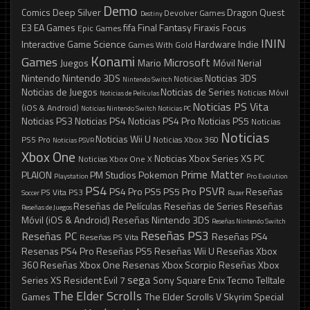
Demo
Comics
Deep Silver
Dragon Quest
Devolver Games
Destiny
E3
EA Games
fifa
Final Fantasy
Firaxis
Focus
Epic Games
ININ
Interactive
Game Science
Hardware
Indie
Games With Gold
Konami
Games
Microsoft
Juegos
Mario
Móvil
Nerial
Nintendo
Nintendo 3DS
Noticias 3DS
Noticias
Nintendo Switch
Noticias de Juegos
Noticias de Series
Noticias Móvil
Noticias de Películas
Noticias PS Vita
(iOS & Android)
Noticias Nintendo Switch
Noticias PC
Noticias PS3
Noticias PS4
Noticias PS4 Pro
Noticias PS5
Noticias
Noticias
Noticias Wii U
PS5 Pro
Noticias Xbox 360
Noticias PSVR
Xbox One
Noticias Xbox Series XS
PC
Noticias Xbox One X
Prime Matter
PLAION
PM Studios
Pokemon
Playstation
Pro Evolution
PS4
PSVR
PS4 Pro
PS5
PS5 Pro
Reseñas
PS Vita
PS3
Soccer
Razer
Reseñas de Películas
Reseñas de Series
Reseñas
Reseñas de Juegos
Móvil (iOS & Android)
Reseñas Nintendo 3DS
Reseñas Nintendo Switch
Reseñas PS3
Reseñas PC
Reseñas PS4
Reseñas PS Vita
Resenas PS4 Pro
Reseñas PS5
Reseñas Wii U
Reseñas Xbox
360
Reseñas Xbox One
Resenas Xbox Scorpio
Reseñas Xbox
sega
Series XS
Resident Evil 7
Sony
Square Enix
Tecmo
Telltale
The Elder Scrolls
Games
The Elder Scrolls V Skyrim Special