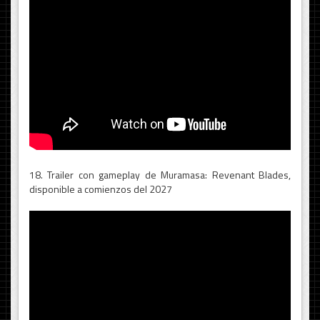
18. Trailer con gameplay de Muramasa: Revenant Blades,
disponible a comienzos del 2027