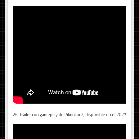
26. Tráiler con gameplay de Pikuniku 2, disponible en el 2027