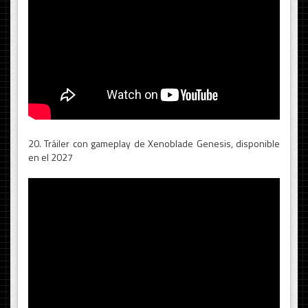
20. Tráiler con gameplay de Xenoblade Genesis, disponible
en el 2027