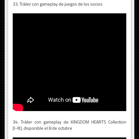
33. Tráiler con gameplay de juegos de los socios
34. Tráiler con gameplay de KINGDOM HEARTS Collection
[I~III], disponible el 8 de octubre