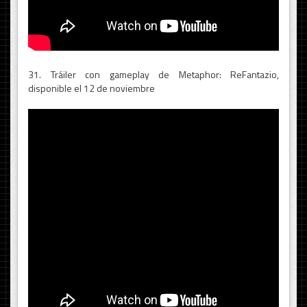
31. Tráiler con gameplay de Metaphor: ReFantazio,
disponible el 12 de noviembre