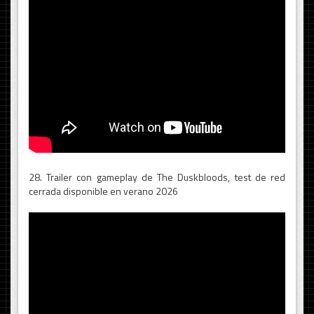
28. Trailer con gameplay de The Duskbloods, test de red
cerrada disponible en verano 2026