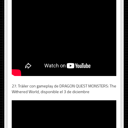
27. Tráiler con gameplay de DRAGON QUEST MONSTERS: The
Withered World, disponible el 3 de diciembre