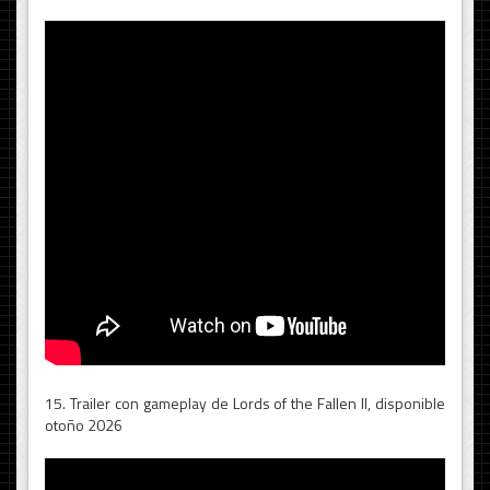
15. Trailer con gameplay de Lords of the Fallen II, disponible
otoño 2026