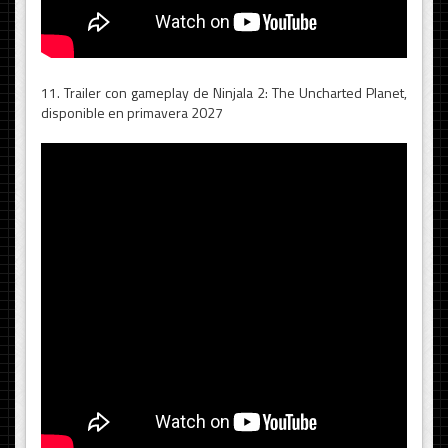
11. Trailer con gameplay de Ninjala 2: The Uncharted Planet,
disponible en primavera 2027