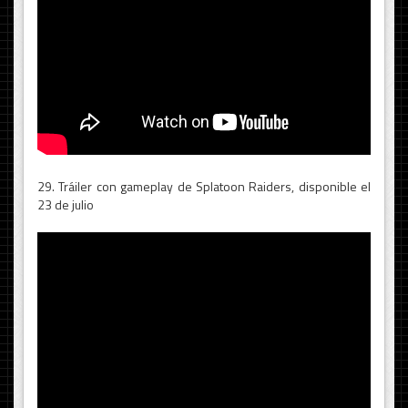
29. Tráiler con gameplay de Splatoon Raiders, disponible el
23 de julio