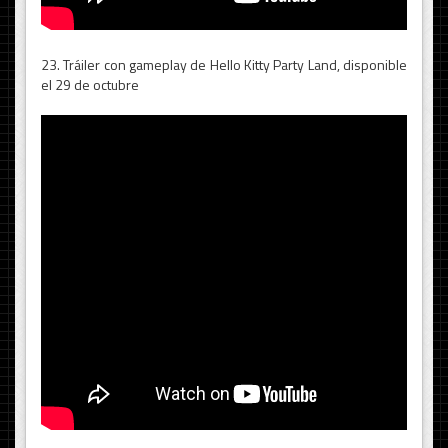
23. Tráiler con gameplay de Hello Kitty Party Land, disponible
el 29 de octubre