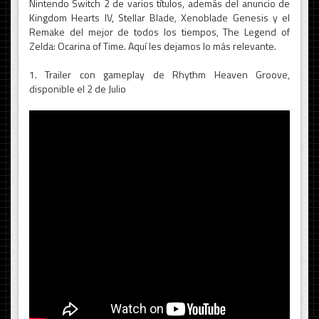
Nintendo Switch 2 de varios títulos, además del anuncio de
Kingdom Hearts IV, Stellar Blade, Xenoblade Genesis y el
Remake del mejor de todos los tiempos, The Legend of
Zelda: Ocarina of Time. Aquí les dejamos lo más relevante.
1. Trailer con gameplay de Rhythm Heaven Groove,
disponible el 2 de Julio