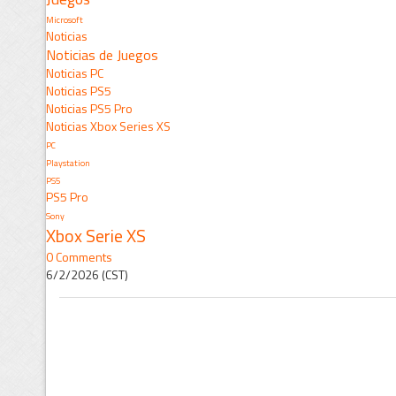
Microsoft
Noticias
Noticias de Juegos
Noticias PC
Noticias PS5
Noticias PS5 Pro
Noticias Xbox Series XS
PC
Playstation
PS5
PS5 Pro
Sony
Xbox Serie XS
0 Comments
6/2/2026 (CST)