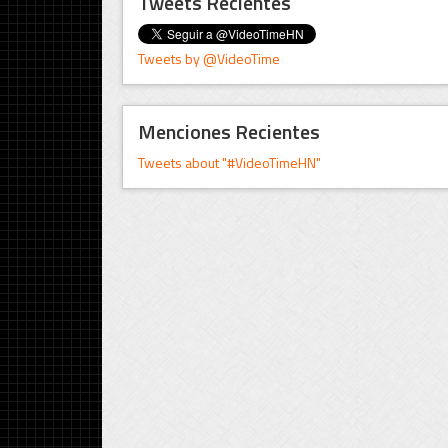
Tweets Recientes
Tweets by @VideoTime
Menciones Recientes
Tweets about "#VideoTimeHN"