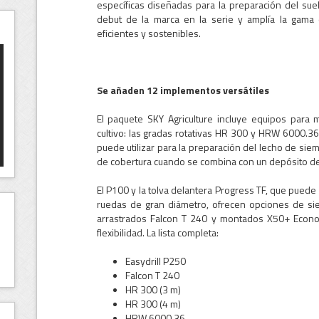
específicas diseñadas para la preparación del suelo
debut de la marca en la serie y amplía la gama 
eficientes y sostenibles.
Se añaden 12 implementos versátiles
El paquete SKY Agriculture incluye equipos para 
cultivo: las gradas rotativas HR 300 y HRW 6000.3
puede utilizar para la preparación del lecho de siem
de cobertura cuando se combina con un depósito de
El P100 y la tolva delantera Progress TF, que puede
ruedas de gran diámetro, ofrecen opciones de siem
arrastrados Falcon T 240 y montados X50+ Econov
flexibilidad. La lista completa:
Easydrill P250
Falcon T 240
HR 300 (3 m)
HR 300 (4 m)
HRW 6000.36