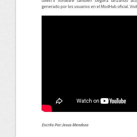
GIANTS Software también seguirá lanzando actu
generado por los usuarios en el ModHub oficial. Visit
Escrito Por: Jesus Mendoza