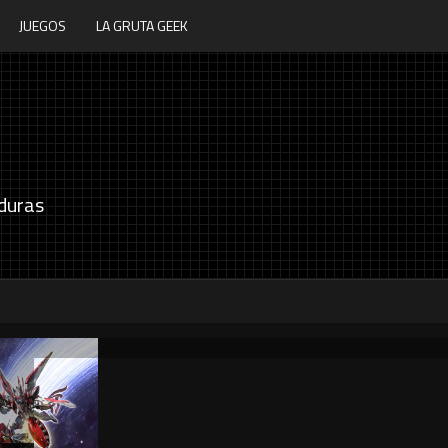
JUEGOS
LA GRUTA GEEK
duras
P
Souls of Bombarika anuncia su fecha de
P
lanzamiento
d
5 / 8 / 2026
5 