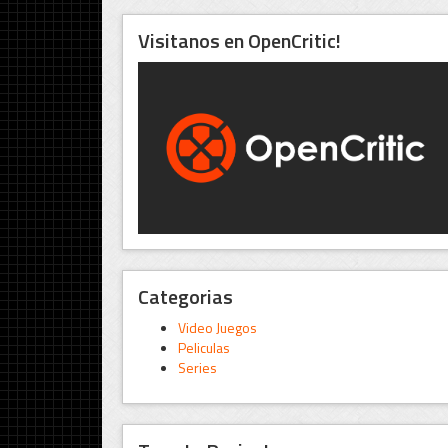
Visitanos en OpenCritic!
Categorias
Video Juegos
Peliculas
Series