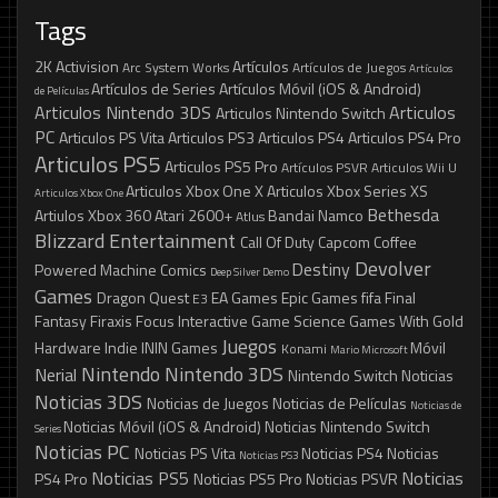
Tags
2K
Activision
Artículos
Arc System Works
Artículos de Juegos
Artículos
Artículos de Series
Artículos Móvil (iOS & Android)
de Películas
Articulos Nintendo 3DS
Articulos
Articulos Nintendo Switch
PC
Articulos PS Vita
Articulos PS3
Articulos PS4
Articulos PS4 Pro
Articulos PS5
Articulos PS5 Pro
Artículos PSVR
Articulos Wii U
Articulos Xbox One X
Articulos Xbox Series XS
Articulos Xbox One
Bethesda
Artiulos Xbox 360
Atari 2600+
Bandai Namco
Atlus
Blizzard Entertainment
Call Of Duty
Capcom
Coffee
Devolver
Destiny
Powered Machine
Comics
Deep Silver
Demo
Games
Dragon Quest
EA Games
Epic Games
fifa
Final
E3
Fantasy
Firaxis
Focus Interactive
Game Science
Games With Gold
Juegos
Hardware
Indie
ININ Games
Móvil
Konami
Mario
Microsoft
Nintendo
Nintendo 3DS
Nerial
Nintendo Switch
Noticias
Noticias 3DS
Noticias de Juegos
Noticias de Películas
Noticias de
Noticias Móvil (iOS & Android)
Noticias Nintendo Switch
Series
Noticias PC
Noticias PS Vita
Noticias PS4
Noticias
Noticias PS3
Noticias PS5
Noticias
PS4 Pro
Noticias PS5 Pro
Noticias PSVR