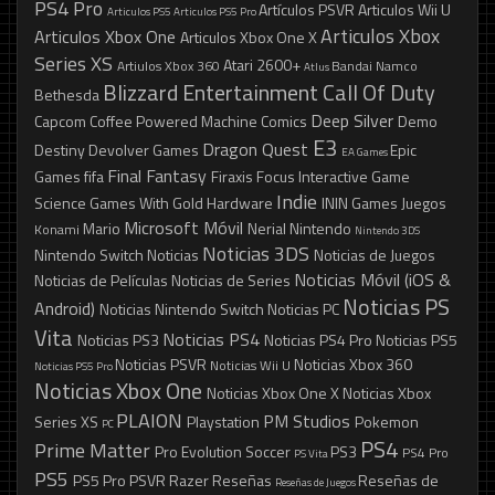
PS4 Pro
Artículos PSVR
Articulos Wii U
Articulos PS5
Articulos PS5 Pro
Articulos Xbox
Articulos Xbox One
Articulos Xbox One X
Series XS
Atari 2600+
Artiulos Xbox 360
Bandai Namco
Atlus
Blizzard Entertainment
Call Of Duty
Bethesda
Deep Silver
Capcom
Coffee Powered Machine
Comics
Demo
E3
Dragon Quest
Destiny
Devolver Games
Epic
EA Games
Final Fantasy
Games
fifa
Firaxis
Focus Interactive
Game
Indie
Science
Games With Gold
Hardware
ININ Games
Juegos
Microsoft
Móvil
Mario
Nerial
Nintendo
Konami
Nintendo 3DS
Noticias 3DS
Nintendo Switch
Noticias
Noticias de Juegos
Noticias Móvil (iOS &
Noticias de Películas
Noticias de Series
Noticias PS
Android)
Noticias Nintendo Switch
Noticias PC
Vita
Noticias PS4
Noticias PS3
Noticias PS4 Pro
Noticias PS5
Noticias PSVR
Noticias Xbox 360
Noticias Wii U
Noticias PS5 Pro
Noticias Xbox One
Noticias Xbox One X
Noticias Xbox
PLAION
PM Studios
Series XS
Playstation
Pokemon
PC
PS4
Prime Matter
Pro Evolution Soccer
PS3
PS4 Pro
PS Vita
PS5
PS5 Pro
PSVR
Razer
Reseñas
Reseñas de
Reseñas de Juegos