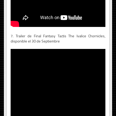
7. Trailer de Final Fantasy Tactis The Ivalice Chornicles,
disponible el 30 de Septiembre