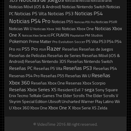
3DS
Noticias de Películas
Noticias de Series
Noticias Móvil (iOS & Android)
Noticias Nintendo Switch
Noticias
Noticias PS4
Noticias PS Vita
Noticias PS3
PC
Noticias PS4 Pro
Noticias PS5
Noticias PSVR
Noticias PS5 Pro
Noticias Xbox
Noticias Wii U
Noticias Xbox One
Noticias Xbox 360
One X
PC
PLAION
PM Studios
Noticias Xbox Series XS
Playstation
Pokemon
Prime Matter
PS Vita
PS3
PS4
PS4
Pro Evolution Soccer
Razer
PS5 Pro
Pro
Reseñas
Reseñas de Juegos
PS5
PSVR
Reseñas de Películas
Reseñas de Series
Reseñas Móvil (iOS &
Android)
Reseñas Nintendo 3DS
Reseñas Nintendo Switch
Reseñas PS3
Reseñas PC
Reseñas PS Vita
Reseñas PS4
Reseñas
Resenas PS4 Pro
Reseñas PS5
Reseñas Wii U
Xbox 360
Reseñas Xbox One
Resenas Xbox Scorpio
Reseñas Xbox Series XS
sega
Resident Evil 7
Sony
Square
Enix
Tecmo
Telltale Games
The Elder Scrolls
The Elder Scrolls V
Skyrim Special Edition
Ubisoft
Uncharted
Warner Play Latino
Wii
Xbox One X
U
Xbox 360
Xbox One
Xbox Serie XS
Zelda
© VideoTime 2016 All right reserved.