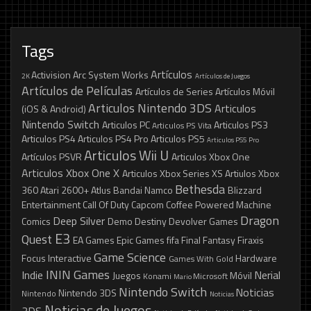
Tags
Artículos
Activision
Arc System Works
2K
Artículos de Juegos
Artículos de Películas
Artículos de Series
Artículos Móvil
Articulos Nintendo 3DS
Articulos
(iOS & Android)
Nintendo Switch
Articulos PC
Articulos PS3
Articulos PS Vita
Articulos PS4
Articulos PS4 Pro
Articulos PS5
Articulos PS5 Pro
Articulos Wii U
Artículos PSVR
Articulos Xbox One
Articulos Xbox One X
Articulos Xbox Series XS
Artiulos Xbox
Bethesda
360
Atari 2600+
Atlus
Bandai Namco
Blizzard
Entertainment
Call Of Duty
Capcom
Coffee Powered Machine
Dragon
Deep Silver
Comics
Demo
Destiny
Devolver Games
E3
Quest
EA Games
Epic Games
fifa
Final Fantasy
Firaxis
Game Science
Focus Interactive
Hardware
Games With Gold
ININ Games
Indie
Nerial
Juegos
Móvil
Konami
Microsoft
Mario
Nintendo Switch
Noticias
Nintendo 3DS
Nintendo
Noticias
Noticias de Juegos