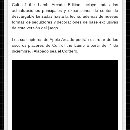
Cult of the Lamb Arcade Edition incluye todas las
actualizaciones principales y expansiones de contenido
descargable lanzadas hasta la fecha, además de nuevas
formas de seguidores y decoraciones de base exclusivas
de esta versión del juego.
Los suscriptores de Apple Arcade podrán disfrutar de los
oscuros placeres de Cult of the Lamb a partir del 4 de
diciembre. ¡Alabado sea el Cordero.