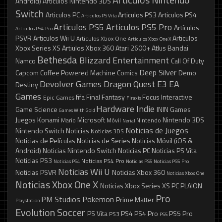
Android)
Articulos Nintendo 3DS
Switch
Articulos PC
Articulos PS3
Articulos PS4
Articulos PS Vita
Articulos PS5
Articulos PS5 Pro
Artículos
Articulos PS4 Pro
PSVR
Articulos Wii U
Articulos
Articulos Xbox One
Articulos Xbox One X
Xbox Series XS
Artiulos Xbox 360
Atari 2600+
Atlus
Bandai
Bethesda
Blizzard Entertainment
Namco
Call Of Duty
Deep Silver
Capcom
Coffee Powered Machine
Comics
Demo
Devolver Games
Dragon Quest
E3
EA
Destiny
Games
fifa
Final Fantasy
Focus Interactive
Epic Games
Firaxis
Hardware
Indie
Game Science
ININ Games
Games With Gold
Juegos
Konami
Microsoft
Nintendo 3DS
Mario
Móvil
Nintendo
Nerial
Noticias de Juegos
Nintendo Switch
Noticias
Noticias 3DS
Noticias de Películas
Noticias de Series
Noticias Móvil (iOS &
Android)
Noticias Nintendo Switch
Noticias PC
Noticias PS Vita
Noticias PS3
Noticias PS4 Pro
Noticias PS4
Noticias PS5
Noticias PS5 Pro
Noticias Wii U
Noticias PSVR
Noticias Xbox 360
Noticias Xbox One
Noticias Xbox One X
Noticias Xbox Series XS
PC
PLAION
Pro
PM Studios
Pokemon
Prime Matter
Playstation
Evolution Soccer
PS Vita
PS4
PS4 Pro
PS5 Pro
PS3
PS5