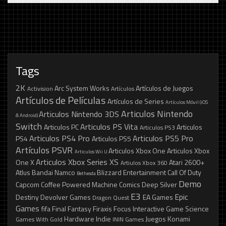
Tags
2K
Arc System Works
Artículos de Juegos
Activision
Artículos
Artículos de Películas
Artículos de Series
Artículos Móvil (iOS
Articulos Nintendo
Articulos Nintendo 3DS
& Android)
Switch
Articulos PS Vita
Articulos PC
Articulos
Articulos PS3
Articulos PS4 Pro
Articulos PS5 Pro
PS4
Articulos PS5
Artículos PSVR
Articulos Xbox One
Articulos Xbox
Articulos Wii U
Articulos Xbox Series XS
One X
Atari 2600+
Artiulos Xbox 360
Atlus
Bandai Namco
Blizzard Entertainment
Call Of Duty
Bethesda
Demo
Capcom
Coffee Powered Machine
Comics
Deep Silver
E3
Epic
Destiny
Devolver Games
EA Games
Dragon Quest
Games
fifa
Final Fantasy
Firaxis
Focus Interactive
Game Science
Hardware
Indie
Juegos
Konami
Games With Gold
ININ Games