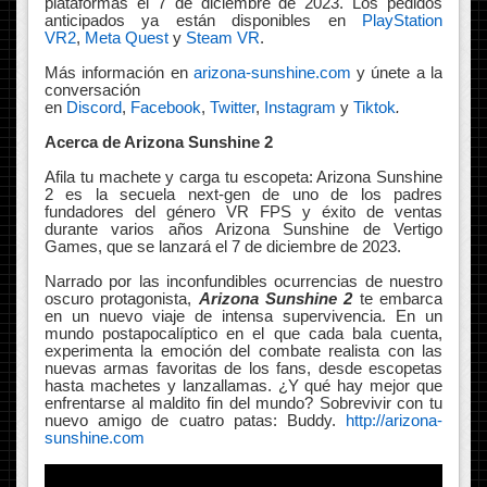
plataformas el 7 de diciembre de 2023. Los pedidos
anticipados ya están disponibles en
PlayStation
VR2
,
Meta Quest
y
Steam VR
.
Más información en
arizona-sunshine.com
y únete a la
conversación
en
Discord
,
Facebook
,
Twitter
,
Instagram
y
Tiktok
.
Acerca de Arizona Sunshine 2
Afila tu machete y carga tu escopeta: Arizona Sunshine
2 es la secuela next-gen de uno de los padres
fundadores del género VR FPS y éxito de ventas
durante varios años Arizona Sunshine de Vertigo
Games, que se lanzará el 7 de diciembre de 2023.
Narrado por las inconfundibles ocurrencias de nuestro
oscuro protagonista,
Arizona Sunshine 2
te embarca
en un nuevo viaje de intensa supervivencia. En un
mundo postapocalíptico en el que cada bala cuenta,
experimenta la emoción del combate realista con las
nuevas armas favoritas de los fans, desde escopetas
hasta machetes y lanzallamas. ¿Y qué hay mejor que
enfrentarse al maldito fin del mundo? Sobrevivir con tu
nuevo amigo de cuatro patas: Buddy.
http://arizona-
sunshine.com