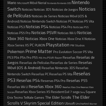
Nintendo
Mario
Móvil
Nerial
Microsoft
Nintendo
Nintendo 3DS
Switch
Noticias
Noticias
Noticias 3DS
Noticias de Juegos
de Películas
Noticias de Series
Noticias Móvil (iOS &
Android)
Noticias Nintendo Switch
Noticias PC
Noticias PS Vita
Noticias PS4
Noticias PS3
Noticias PS4 Pro
Noticias PS5
Noticias PSVR
Noticias
Noticias PS5 Pro
Noticias Wii U
Xbox 360
Noticias Xbox One
Noticias Xbox One X
Noticias
Playstation
PC
Xbox Series XS
PLAION
PM Studios
Prime Matter
Pokemon
Pro Evolution Soccer
PS Vita
Reseñas de
PS3
PS4
PS4 Pro
PS5
Reseñas
PSVR
Razer
PS5 Pro
Juegos
Reseñas
Reseñas de Películas
Reseñas de Series
Móvil (iOS & Android)
Reseñas Nintendo 3DS
Reseñas
Reseñas
Nintendo Switch
Reseñas PC
Reseñas PS Vita
PS3
Reseñas PS4
Reseñas PS5
Resenas PS4 Pro
Reseñas Xbox 360
Reseñas Wii U
Reseñas Xbox One
Resenas Xbox
Reseñas Xbox Series XS
Resident Evil 7
sega
Square
Scorpio
Sony
The Elder
The Elder Scrolls
Enix
Tecmo
Telltale Games
Scrolls V Skyrim Special Edition
Ubisoft
Uncharted
Warner