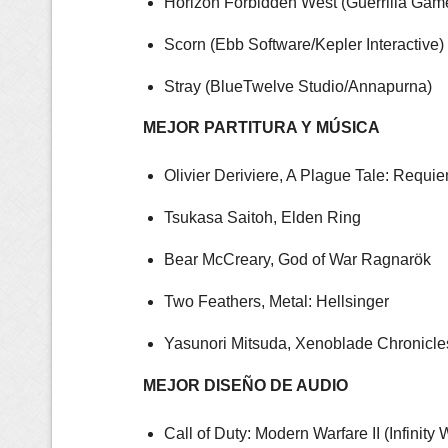
Horizon Forbidden West (Guerrilla Gam
Scorn (Ebb Software/Kepler Interactive)
Stray (BlueTwelve Studio/Annapurna)
MEJOR PARTITURA Y MÚSICA
Olivier Deriviere, A Plague Tale: Requi
Tsukasa Saitoh, Elden Ring
Bear McCreary, God of War Ragnarök
Two Feathers, Metal: Hellsinger
Yasunori Mitsuda, Xenoblade Chronicle
MEJOR DISEÑO DE AUDIO
Call of Duty: Modern Warfare II (Infinity 