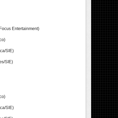
Focus Entertainment)
co)
ca/SIE)
es/SIE)
co)
ca/SIE)