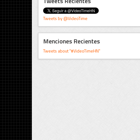
Tweets Recientes
Tweets by @VideoTime
Menciones Recientes
Tweets about "#VideoTimeHN"