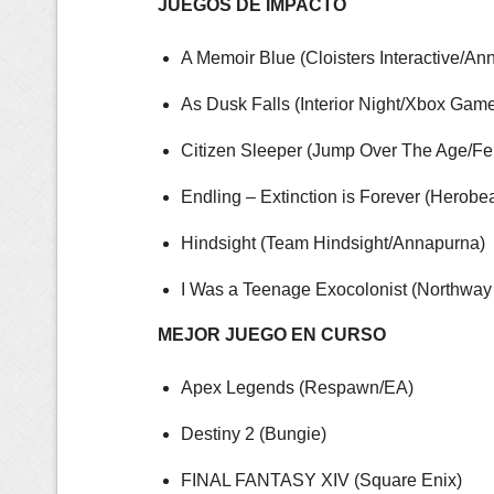
JUEGOS DE IMPACTO
A Memoir Blue (Cloisters Interactive/An
As Dusk Falls (Interior Night/Xbox Gam
Citizen Sleeper (Jump Over The Age/Fel
Endling – Extinction is Forever (Hero
Hindsight (Team Hindsight/Annapurna)
I Was a Teenage Exocolonist (Northway
MEJOR JUEGO EN CURSO
Apex Legends (Respawn/EA)
Destiny 2 (Bungie)
FINAL FANTASY XIV (Square Enix)