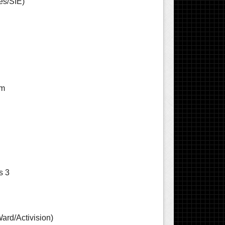
es/SIE)
em
s 3
Ward/Activision)