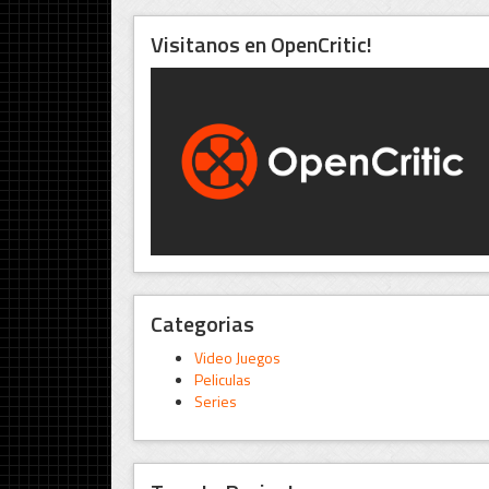
Visitanos en OpenCritic!
Categorias
Video Juegos
Peliculas
Series