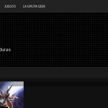
JUEGOS
LA GRUTA GEEK
duras
P
Souls of Bombarika anuncia su fecha de
P
lanzamiento
d
5 / 8 / 2026
5 