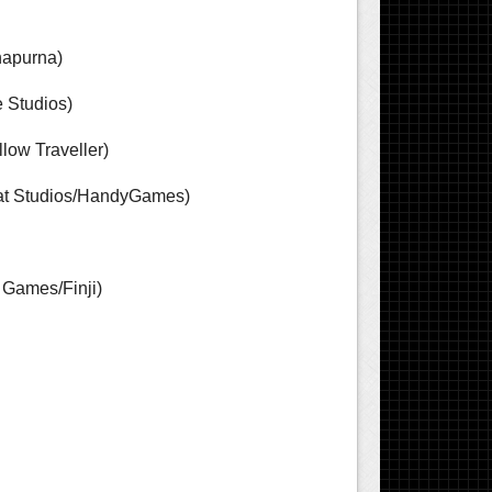
napurna)
e Studios)
low Traveller)
beat Studios/HandyGames)
 Games/Finji)