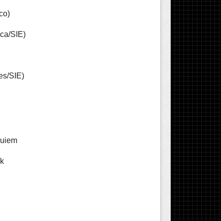
co)
ca/SIE)
es/SIE)
quiem
k