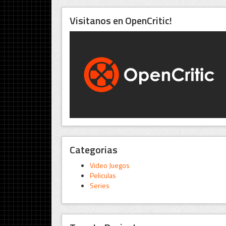
Visitanos en OpenCritic!
Categorias
Video Juegos
Peliculas
Series