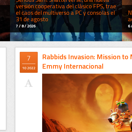
versión cooperativa del clásico FPS, trae
el caos del multiverso a PC y consolas el
N
31 de agosto
a
7 / 8 / 2026
6 
Rabbids Invasion: Mission to
7
Emmy Internacional
10 2022