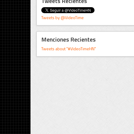
Tweets Recientes
Tweets by @VideoTime
Menciones Recientes
Tweets about "#VideoTimeHN"