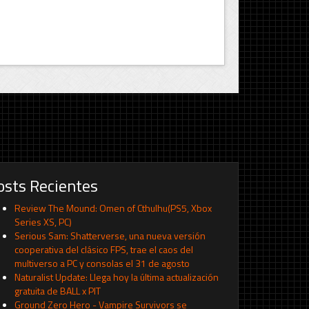
osts Recientes
Review The Mound: Omen of Cthulhu(PS5, Xbox
Series XS, PC)
Serious Sam: Shatterverse, una nueva versión
cooperativa del clásico FPS, trae el caos del
multiverso a PC y consolas el 31 de agosto
Naturalist Update: Llega hoy la última actualización
gratuita de BALL x PIT
Ground Zero Hero - Vampire Survivors se