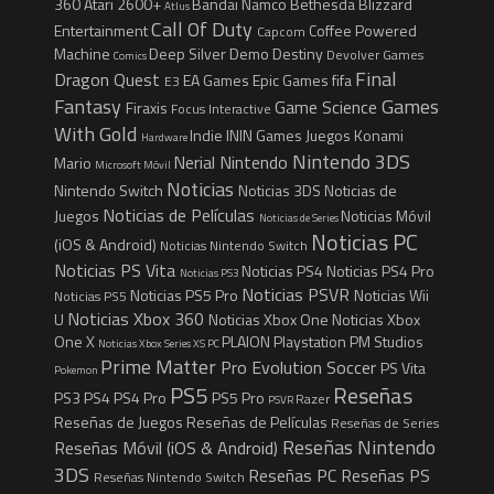
360
Atari 2600+
Bandai Namco
Bethesda
Blizzard
Atlus
Call Of Duty
Entertainment
Coffee Powered
Capcom
Machine
Deep Silver
Demo
Destiny
Devolver Games
Comics
Final
Dragon Quest
EA Games
Epic Games
fifa
E3
Fantasy
Games
Game Science
Firaxis
Focus Interactive
With Gold
Indie
ININ Games
Juegos
Konami
Hardware
Nintendo 3DS
Nerial
Nintendo
Mario
Microsoft
Móvil
Noticias
Nintendo Switch
Noticias 3DS
Noticias de
Noticias de Películas
Juegos
Noticias Móvil
Noticias de Series
Noticias PC
(iOS & Android)
Noticias Nintendo Switch
Noticias PS Vita
Noticias PS4
Noticias PS4 Pro
Noticias PS3
Noticias PSVR
Noticias PS5 Pro
Noticias Wii
Noticias PS5
Noticias Xbox 360
U
Noticias Xbox One
Noticias Xbox
One X
PLAION
Playstation
PM Studios
Noticias Xbox Series XS
PC
Prime Matter
Pro Evolution Soccer
PS Vita
Pokemon
PS5
Reseñas
PS3
PS4
PS4 Pro
PS5 Pro
Razer
PSVR
Reseñas de Juegos
Reseñas de Películas
Reseñas de Series
Reseñas Nintendo
Reseñas Móvil (iOS & Android)
3DS
Reseñas PC
Reseñas PS
Reseñas Nintendo Switch