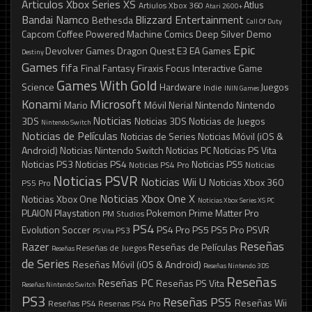
Articulos Xbox Series XS
Atlus
Artiulos Xbox 360
Atari 2600+
Bandai Namco
Blizzard Entertainment
Bethesda
Call Of Duty
Capcom
Coffee Powered Machine
Comics
Deep Silver
Demo
Epic
Devolver Games
Dragon Quest
E3
EA Games
Destiny
Games
fifa
Final Fantasy
Firaxis
Focus Interactive
Game
Games With Gold
Science
Hardware
Juegos
Indie
ININ Games
Konami
Microsoft
Mario
Móvil
Nerial
Nintendo
Nintendo
Noticias
3DS
Noticias 3DS
Noticias de Juegos
Nintendo Switch
Noticias de Películas
Noticias de Series
Noticias Móvil (iOS &
Android)
Noticias Nintendo Switch
Noticias PC
Noticias PS Vita
Noticias PS3
Noticias PS4
Noticias PS5
Noticias PS4 Pro
Noticias
Noticias PSVR
Noticias Wii U
Noticias Xbox 360
PS5 Pro
Noticias Xbox One X
Noticias Xbox One
Noticias Xbox Series XS
PC
PLAION
Playstation
Pokemon
Prime Matter
Pro
PM Studios
PS4
Evolution Soccer
PS4 Pro
PS5
PS5 Pro
PSVR
PS3
PS Vita
Reseñas
Razer
Reseñas de Películas
Reseñas de Juegos
Reseñas
de Series
Reseñas Móvil (iOS & Android)
Reseñas Nintendo 3DS
Reseñas
Reseñas PC
Reseñas PS Vita
Reseñas Nintendo Switch
PS3
Reseñas PS5
Reseñas Wii
Reseñas PS4
Resenas PS4 Pro