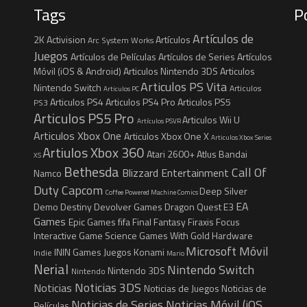
Tags
P
Artículos de
2K
Activision
Artículos
Arc System Works
Juegos
Artículos de Películas
Artículos de Series
Artículos
Móvil (iOS & Android)
Articulos Nintendo 3DS
Articulos
Articulos PS Vita
Nintendo Switch
Articulos
Articulos PC
Articulos PS4
Articulos PS4 Pro
Articulos PS5
PS3
Articulos PS5 Pro
Articulos Wii U
Artículos PSVR
Articulos Xbox One
Articulos Xbox One X
Articulos Xbox Series
Artiulos Xbox 360
Atari 2600+
Atlus
Bandai
XS
Bethesda
Call Of
Blizzard Entertainment
Namco
Duty
Capcom
Deep Silver
Coffee Powered Machine
Comics
EA
Demo
Destiny
Devolver Games
Dragon Quest
E3
Games
Epic Games
fifa
Final Fantasy
Firaxis
Focus
Interactive
Game Science
Games With Gold
Hardware
Microsoft
Móvil
ININ Games
Juegos
Konami
Indie
Mario
Nerial
Nintendo Switch
Nintendo 3DS
Nintendo
Noticias 3DS
Noticias
Noticias de Juegos
Noticias de
Noticias de Series
Noticias Móvil (iOS
Películas