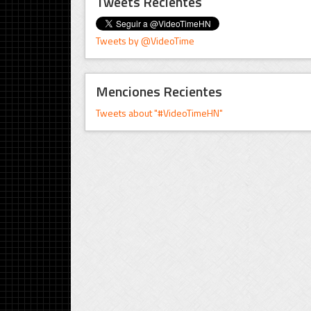
Tweets Recientes
Tweets by @VideoTime
Menciones Recientes
Tweets about "#VideoTimeHN"