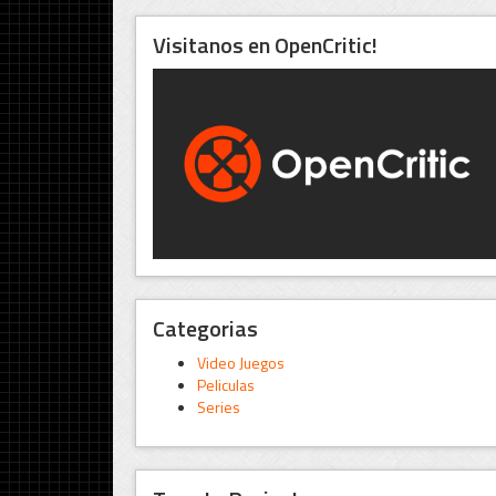
Visitanos en OpenCritic!
Categorias
Video Juegos
Peliculas
Series