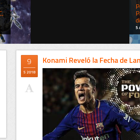
P
C,
P
d
5 
Konami Reveló la Fecha de La
9
5 2018