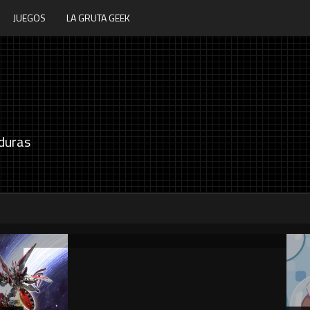
JUEGOS
LA GRUTA GEEK
duras
Souls of Bombarika anuncia su fecha de
lanzamiento
5 / 8 / 2026