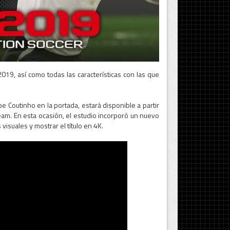
19, así como todas las características con las que
pe Coutinho en la portada, estará disponible a partir
eam. En esta ocasión, el estudio incorporó un nuevo
visuales y mostrar el título en 4K.