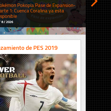
okémon Pokopia Pase de Expansion-
arte 1: Cuenca Coralina ya esta
isponible
/ 8 / 2026
nzamiento de PES 2019