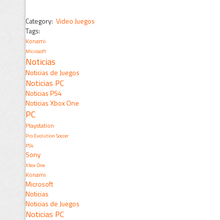
Category:
Video Juegos
Tags:
Konami
Microsoft
Noticias
Noticias de Juegos
Noticias PC
Noticias PS4
Noticias Xbox One
PC
Playstation
Pro Evolution Soccer
PS4
Sony
Xbox One
Konami
Microsoft
Noticias
Noticias de Juegos
Noticias PC