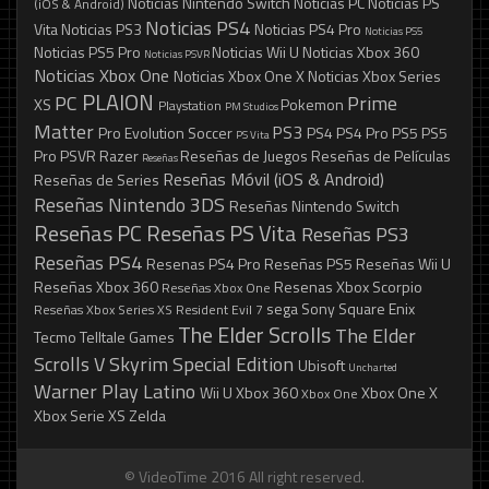
Noticias Nintendo Switch
Noticias PC
Noticias PS
(iOS & Android)
Noticias PS4
Vita
Noticias PS3
Noticias PS4 Pro
Noticias PS5
Noticias PS5 Pro
Noticias Wii U
Noticias Xbox 360
Noticias PSVR
Noticias Xbox One
Noticias Xbox One X
Noticias Xbox Series
PLAION
PC
Prime
XS
Pokemon
Playstation
PM Studios
Matter
PS3
Pro Evolution Soccer
PS4
PS4 Pro
PS5
PS5
PS Vita
Pro
PSVR
Razer
Reseñas de Juegos
Reseñas de Películas
Reseñas
Reseñas Móvil (iOS & Android)
Reseñas de Series
Reseñas Nintendo 3DS
Reseñas Nintendo Switch
Reseñas PC
Reseñas PS Vita
Reseñas PS3
Reseñas PS4
Resenas PS4 Pro
Reseñas PS5
Reseñas Wii U
Reseñas Xbox 360
Resenas Xbox Scorpio
Reseñas Xbox One
sega
Sony
Square Enix
Reseñas Xbox Series XS
Resident Evil 7
The Elder Scrolls
The Elder
Tecmo
Telltale Games
Scrolls V Skyrim Special Edition
Ubisoft
Uncharted
Warner Play Latino
Wii U
Xbox 360
Xbox One X
Xbox One
Xbox Serie XS
Zelda
© VideoTime 2016 All right reserved.