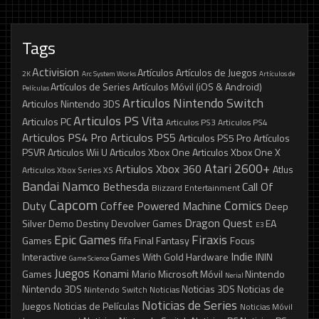
Tags
Activision
Artículos
Artículos de Juegos
2K
Arc System Works
Artículos de
Artículos de Series
Artículos Móvil (iOS & Android)
Películas
Articulos Nintendo Switch
Articulos Nintendo 3DS
Articulos PS Vita
Articulos PC
Articulos PS3
Articulos PS4
Articulos PS4 Pro
Articulos PS5
Articulos PS5 Pro
Artículos
PSVR
Articulos Wii U
Articulos Xbox One
Articulos Xbox One X
Atari 2600+
Artiulos Xbox 360
Atlus
Articulos Xbox Series XS
Bandai Namco
Bethesda
Call Of
Blizzard Entertainment
Capcom
Comics
Duty
Coffee Powered Machine
Deep
Dragon Quest
Silver
Demo
Destiny
Devolver Games
EA
E3
Epic Games
Firaxis
Games
fifa
Final Fantasy
Focus
Indie
Interactive
Games With Gold
Hardware
ININ
Game Science
Juegos
Konami
Games
Mario
Microsoft
Móvil
Nintendo
Nerial
Nintendo 3DS
Noticias 3DS
Noticias de
Nintendo Switch
Noticias
Noticias de Series
Juegos
Noticias de Películas
Noticias Móvil